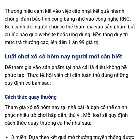
Thương hiệu cam kết vào việc cập nhật kết quả nhanh
chóng, đảm bảo tính công bằng nhờ vào công nghệ RNG.
Bên cạnh đó, người chơi có thể tham gia vào sản phẩm bất
cứ lúc nào qua website hoặc ứng dụng. Nền tảng duy trì
mức trả thưởng cao, lên đến 1 ăn 99 giá trị.
Luật chơi xổ số hôm nay người mới cần biết
Để tham gia vào sản phẩm tại nhà cái là điều không hề
phức tạp. Thực tế, hội viên chỉ cần tuân thủ đúng những
quy định cơ bản sau:
Cách thức quay thưởng
Tham gia xổ số hôm nay tại nhà cái là bạn có thể chinh
phục nhiều trò chơi hấp dẫn, thú vị. Mỗi loại sẽ quy định
cách thức quay thưởng cụ thể như sau:
3 miền: Dựa theo kết quả mở thưởng truyền thống được