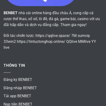
BENBET
nhà cái online hàng đầu châu Á, cung cấp cá
cược thể thao, xổ số, lô đề, đá gà, game bài, casino với ưu
đãi hấp dẫn và dịch vụ đẳng cấp. Tham gia ngay!
Đối tác chiến lược:
https://qqlive.space/
7M
sumvip
33win2
https://tintuctonghop.online/
QQlive
MMlive
YY
live
THÔNG TIN
Đăng ký BENBET
Đăng nhập BENBET
Tải app BENBET
Nạp tiền BENBET