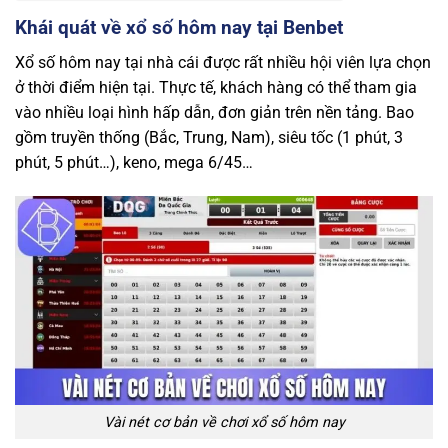
Khái quát về xổ số hôm nay tại Benbet
Xổ số hôm nay tại nhà cái được rất nhiều hội viên lựa chọn
ở thời điểm hiện tại. Thực tế, khách hàng có thể tham gia
vào nhiều loại hình hấp dẫn, đơn giản trên nền tảng. Bao
gồm truyền thống (Bắc, Trung, Nam), siêu tốc (1 phút, 3
phút, 5 phút…), keno, mega 6/45…
Vài nét cơ bản về chơi xổ số hôm nay