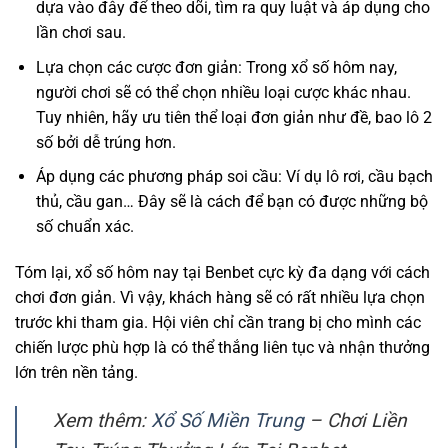
dựa vào đây để theo dõi, tìm ra quy luật và áp dụng cho
lần chơi sau.
Lựa chọn các cược đơn giản: Trong xổ số hôm nay,
người chơi sẽ có thể chọn nhiều loại cược khác nhau.
Tuy nhiên, hãy ưu tiên thể loại đơn giản như đề, bao lô 2
số bởi dễ trúng hơn.
Áp dụng các phương pháp soi cầu: Ví dụ lô rơi, cầu bạch
thủ, cầu gan… Đây sẽ là cách để bạn có được những bộ
số chuẩn xác.
Tóm lại, xổ số hôm nay tại Benbet cực kỳ đa dạng với cách
chơi đơn giản. Vì vậy, khách hàng sẽ có rất nhiều lựa chọn
trước khi tham gia. Hội viên chỉ cần trang bị cho mình các
chiến lược phù hợp là có thể thắng liên tục và nhận thưởng
lớn trên nền tảng.
Xem thêm:
Xổ Số Miền Trung
– Chơi Liền