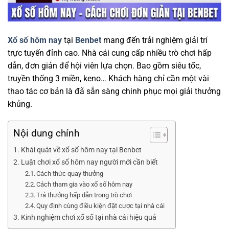
Xổ số hôm nay
tại
Benbet
mang đến trải nghiệm giải trí
trực tuyến đỉnh cao. Nhà cái cung cấp nhiều trò chơi hấp
dẫn, đơn giản để hội viên lựa chọn. Bao gồm siêu tốc,
truyền thống 3 miền, keno… Khách hàng chỉ cần một vài
thao tác cơ bản là đã sẵn sàng chinh phục mọi giải thưởng
khủng.
Nội dung chính
Khái quát về xổ số hôm nay tại Benbet
Luật chơi xổ số hôm nay người mới cần biết
Cách thức quay thưởng
Cách tham gia vào xổ số hôm nay
Trả thưởng hấp dẫn trong trò chơi
Quy định cùng điều kiện đặt cược tại nhà cái
Kinh nghiệm chơi xổ số tại nhà cái hiệu quả