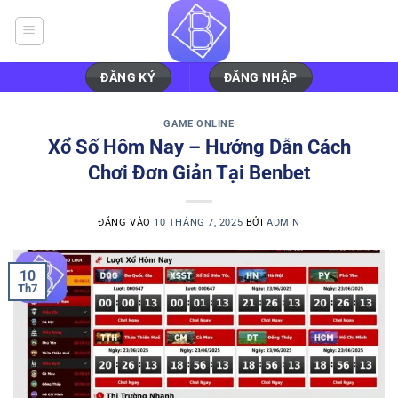
Bỏ
qua
nội
dung
ĐĂNG KÝ
ĐĂNG NHẬP
GAME ONLINE
Xổ Số Hôm Nay – Hướng Dẫn Cách
Chơi Đơn Giản Tại Benbet
ĐĂNG VÀO
10 THÁNG 7, 2025
BỞI
ADMIN
10
Th7