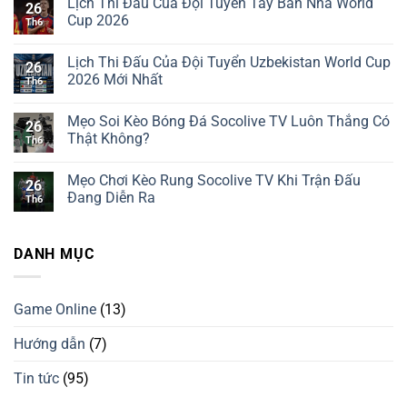
Lịch Thi Đấu Của Đội Tuyển Tây Ban Nha World
26
ở
Cup 2026
Giới
Th6
Thiệu
Không
Sơ
có
Lược
Lịch Thi Đấu Của Đội Tuyển Uzbekistan World Cup
bình
26
Về
luận
2026 Mới Nhất
Trang
Th6
ở
Chủ
Lịch
Không
Thabet
Thi
có
2026
Mẹo Soi Kèo Bóng Đá Socolive TV Luôn Thắng Có
Đấu
bình
26
Của
luận
Thật Không?
Th6
Đội
ở
Tuyển
Lịch
Không
Tây
Thi
có
Mẹo Chơi Kèo Rung Socolive TV Khi Trận Đấu
Ban
Đấu
bình
26
Nha
Của
luận
Đang Diễn Ra
Th6
World
Đội
ở
Cup
Tuyển
Mẹo
Không
2026
Uzbekistan
Soi
có
World
Kèo
bình
DANH MỤC
Cup
Bóng
luận
2026
Đá
ở
Mới
Socolive
Mẹo
Nhất
TV
Chơi
Luôn
Kèo
Game Online
(13)
Thắng
Rung
Có
Socolive
Thật
TV
Hướng dẫn
(7)
Không?
Khi
Trận
Đấu
Tin tức
(95)
Đang
Diễn
Ra