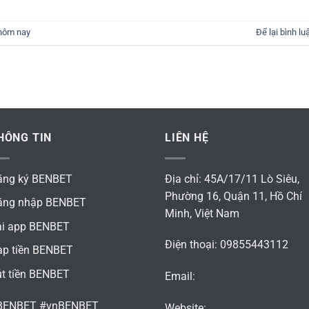
hôm nay
Để lại bình lu
HÔNG TIN
LIÊN HỆ
ăng ký BENBET
Địa chỉ: 45A/17/11 Lò Siêu,
Phường 16, Quận 11, Hồ Chí
ăng nhập BENBET
Minh, Việt Nam
ải app BENBET
Điện thoại: 09855443112
ạp tiền BENBET
t tiền BENBET
Email:
BENBET #vnBENBET
Website: