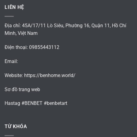
các hình thức cá cược đều có mức thưởng hấp dẫn,
LIÊN HỆ
đặc biệt là lô đề ba miền với nhiều cách đặt cược độc
đáo như lô xiên, 3 càng, bao lô, lô trượt,… tỷ lệ thưởng
Địa chỉ: 45A/17/11 Lò Siêu, Phường 16, Quận 11, Hồ Chí
1 ăn 8880.
Minh, Việt Nam
Game đối kháng đổi thưởng dễ chơi
Điện thoại: 09855443112
Khi nhắc đến kho game của Ben bet, không thể không
nhắc đến hệ thống các trò chơi đối kháng chất lượng
Email:
cao đang được cung cấp tại đây. Nền tảng hợp tác với
V8 Poker, King Maker và Bole Gaming để mang đến
Website:
https://benhome.world/
những bàn cược hấp dẫn như Poker, Mậu Binh, Tiến
Lên Miền Nam, Phỏm, Liêng, Xì Tố,… Mỗi tựa game
Sơ đồ trang web
đều có quy tắc đơn giản, dễ hiểu cùng tỷ lệ thưởng
Hastag #BENBET #benbetart
hấp dẫn.
TỪ KHÓA