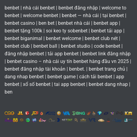
benbet | nhà cái benbet | benbet đăng nhập | welcome to
benbet | welcome benbet | benbet — nhà cái | tại benbet |
benbet casino | ben bet | benbet nhà cái | benbet app |
benbet tặng 100k | soi keo ty sobenbet | benbet tải app |
benbet biganimal | benbet welcome | benbet club nét |
Chơi game bài đối kháng thú vị ăn thưởng lớn
benbet club | benbet ball | benbet studio | code benbet |
đăng nhập benbet | tải app benbet | benbet link đăng nhập
Bắn cá đổi thưởng chân thực
| benbet casino – nhà cái uy tín benbet hàng đầu vn 2025 |
benbet đăng nhập tài khoản | benbet. | benbet trang chủ |
Bắn cá là sảnh game có tính giải trí cao được rất
dang nhap benbet | benbet game | cách tải benbet | app
nhiều thành viên yêu thích. Hiện tại, sân chơi đã hợp
benbet | xổ số benbet | tai app benbet | benbet dang nhap |
tác với YGR, JILI, FC, CQ9 và JDB để mang đến hơn
ben
100 tựa game săn thưởng thú vị. Một số tựa game
bắn cá hot nhất là Vua Bắn Cá, Bắt Cá Đại Thánh, Bắn
Cá Thư Giãn, Zuma Phiêu Lưu,… Mỗi tựa game sẽ
đem đến không gian giải trí thú vị khác nhau, kèm
theo những phần thưởng lớn.