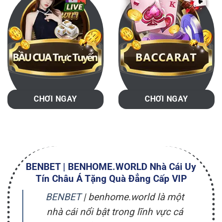
CHƠI NGAY
CHƠI NGAY
BENBET | BENHOME.WORLD
Nhà Cái Uy
Tín Châu Á Tặng Quà Đẳng Cấp VIP
BENBET
| benhome.world
là một
nhà cái nổi bật trong lĩnh vực cá