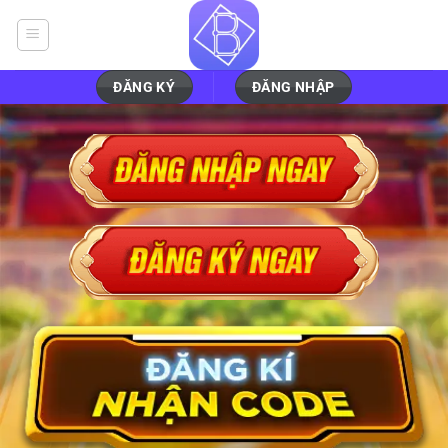
Bỏ
qua
nội
dung
ĐĂNG KÝ
ĐĂNG NHẬP