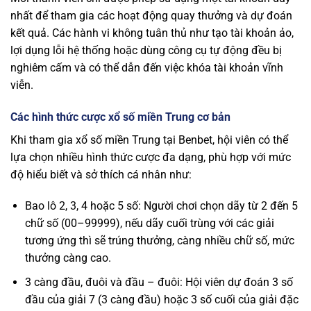
nhất để tham gia các hoạt động quay thưởng và dự đoán
kết quả. Các hành vi không tuân thủ như tạo tài khoản ảo,
lợi dụng lỗi hệ thống hoặc dùng công cụ tự động đều bị
nghiêm cấm và có thể dẫn đến việc khóa tài khoản vĩnh
viễn.
Các hình thức cược xổ số miền Trung cơ bản
Khi tham gia xổ số miền Trung tại Benbet, hội viên có thể
lựa chọn nhiều hình thức cược đa dạng, phù hợp với mức
độ hiểu biết và sở thích cá nhân như:
Bao lô 2, 3, 4 hoặc 5 số: Người chơi chọn dãy từ 2 đến 5
chữ số (00–99999), nếu dãy cuối trùng với các giải
tương ứng thì sẽ trúng thưởng, càng nhiều chữ số, mức
thưởng càng cao.
3 càng đầu, đuôi và đầu – đuôi: Hội viên dự đoán 3 số
đầu của giải 7 (3 càng đầu) hoặc 3 số cuối của giải đặc