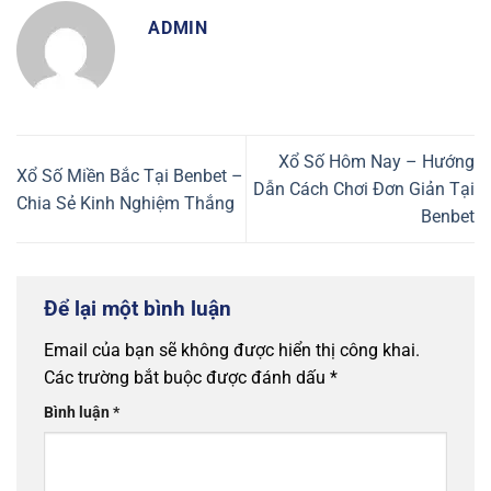
ADMIN
Xổ Số Hôm Nay – Hướng
Xổ Số Miền Bắc Tại Benbet –
Dẫn Cách Chơi Đơn Giản Tại
Chia Sẻ Kinh Nghiệm Thắng
Benbet
Để lại một bình luận
Email của bạn sẽ không được hiển thị công khai.
Các trường bắt buộc được đánh dấu
*
Bình luận
*