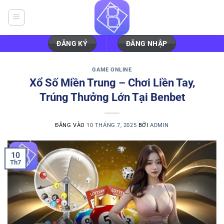
Bỏ
qua
nội
dung
ĐĂNG KÝ
ĐĂNG NHẬP
GAME ONLINE
Xổ Số Miền Trung – Chơi Liền Tay,
Trúng Thưởng Lớn Tại Benbet
ĐĂNG VÀO
10 THÁNG 7, 2025
BỞI
ADMIN
10
Th7