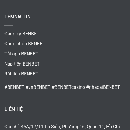
THÔNG TIN
Đăng ký BENBET
Đăng nhập BENBET
Tải app BENBET
Nạp tiền BENBET
Rút tiền BENBET
#BENBET #vnBENBET #BENBETcasino #nhacaiBENBET
LIÊN HỆ
Địa chỉ: 45A/17/11 Lò Siêu, Phường 16, Quận 11, Hồ Chí