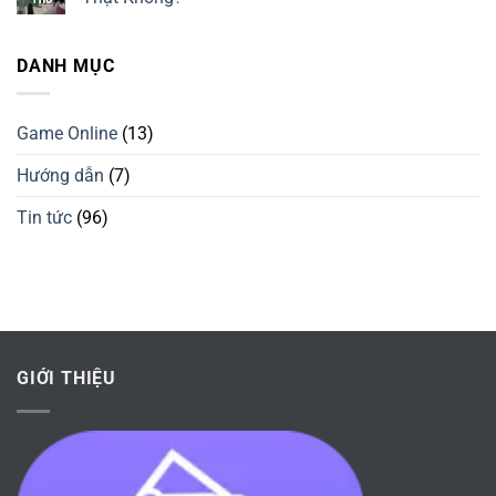
Đội
ở
Tuyển
Lịch
Không
Tây
Thi
có
Ban
Đấu
bình
DANH MỤC
Nha
Của
luận
World
Đội
ở
Cup
Tuyển
Mẹo
2026
Uzbekistan
Soi
World
Kèo
Game Online
(13)
Cup
Bóng
2026
Đá
Mới
Socolive
Hướng dẫn
(7)
Nhất
TV
Luôn
Thắng
Tin tức
(96)
Có
Thật
Không?
GIỚI THIỆU