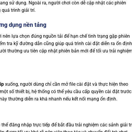
đang sử dụng. Ngoài ra, người chơi còn dễ cập nhật các phiên
uá trình giải trí.
ứng dụng nền tảng
 nên lựa chọn đúng nguồn tải để hạn chế tình trạng gặp phiên
iểm tra kỹ đường dẫn cũng giúp quá trình cài đặt diễn ra ổn định
gười thường ưu tiên cập nhật phiên bản mới để tối ưu trải nghiệ
ip
xuống, người dùng chỉ cần mở file cài đặt và thực hiện theo
một số thiết bị, hệ thống có thể yêu cầu cấp quyền cài đặt trước
ặt này thường diễn ra khá nhanh nếu kết nối mạng ổn định.
 thể đăng nhập trực tiếp để bắt đầu trải nghiệm các sảnh giải tr