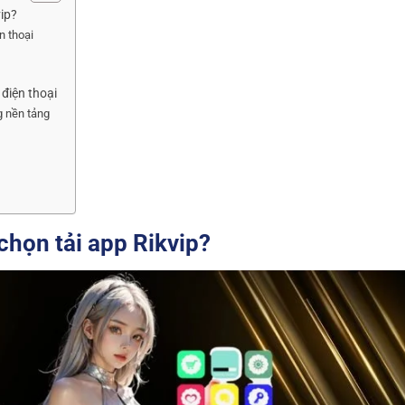
vip?
n thoại
 điện thoại
g nền tảng
chọn tải app Rikvip?