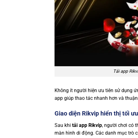
Tải app Rikv
Không ít người hiện ưu tiên sử dụng ứng
app giúp thao tác nhanh hơn và thuận 
Giao diện Rikvip hiển thị tối ư
Sau khi
tải app Rikvip
, người chơi có 
màn hình di động. Các danh mục trò chơ