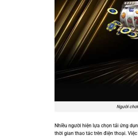
Người chơi
Nhiều người hiện lựa chọn tải ứng dụ
thời gian thao tác trên điện thoại. Vi