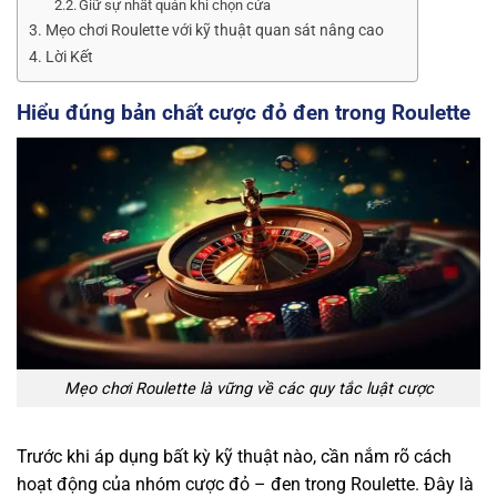
Giữ sự nhất quán khi chọn cửa
Mẹo chơi Roulette với kỹ thuật quan sát nâng cao
Lời Kết
Hiểu đúng bản chất cược đỏ đen trong Roulette
Mẹo chơi Roulette là vững về các quy tắc luật cược
Trước khi áp dụng bất kỳ kỹ thuật nào, cần nắm rõ cách
hoạt động của nhóm cược đỏ – đen trong Roulette. Đây là