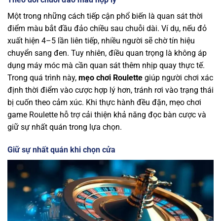
Một trong những cách tiếp cận phổ biến là quan sát thời
điểm màu bắt đầu đảo chiều sau chuỗi dài. Ví dụ, nếu đỏ
xuất hiện 4–5 lần liên tiếp, nhiều người sẽ chờ tín hiệu
chuyển sang đen. Tuy nhiên, điều quan trọng là không áp
dụng máy móc mà cần quan sát thêm nhịp quay thực tế.
Trong quá trình này,
mẹo chơi Roulette
giúp người chơi xác
định thời điểm vào cược hợp lý hơn, tránh rơi vào trạng thái
bị cuốn theo cảm xúc. Khi thực hành đều đặn, mẹo chơi
game Roulette hỗ trợ cải thiện khả năng đọc bàn cược và
giữ sự nhất quán trong lựa chọn.
Giữ sự nhất quán khi chọn cửa