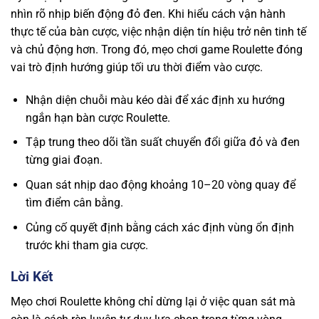
nhìn rõ nhịp biến động đỏ đen. Khi hiểu cách vận hành
thực tế của bàn cược, việc nhận diện tín hiệu trở nên tinh tế
và chủ động hơn. Trong đó, mẹo chơi game Roulette đóng
vai trò định hướng giúp tối ưu thời điểm vào cược.
Nhận diện chuỗi màu kéo dài để xác định xu hướng
ngắn hạn bàn cược Roulette.
Tập trung theo dõi tần suất chuyển đổi giữa đỏ và đen
từng giai đoạn.
Quan sát nhịp dao động khoảng 10–20 vòng quay để
tìm điểm cân bằng.
Củng cố quyết định bằng cách xác định vùng ổn định
trước khi tham gia cược.
Lời Kết
Mẹo chơi Roulette không chỉ dừng lại ở việc quan sát mà