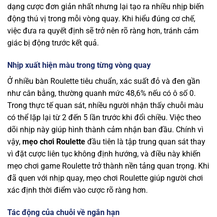
dạng cược đơn giản nhất nhưng lại tạo ra nhiều nhịp biến
động thú vị trong mỗi vòng quay. Khi hiểu đúng cơ chế,
việc đưa ra quyết định sẽ trở nên rõ ràng hơn, tránh cảm
giác bị động trước kết quả.
Nhịp xuất hiện màu trong từng vòng quay
Ở nhiều bàn Roulette tiêu chuẩn, xác suất đỏ và đen gần
như cân bằng, thường quanh mức 48,6% nếu có ô số 0.
Trong thực tế quan sát, nhiều người nhận thấy chuỗi màu
có thể lặp lại từ 2 đến 5 lần trước khi đổi chiều. Việc theo
dõi nhịp này giúp hình thành cảm nhận ban đầu. Chính vì
vậy,
mẹo chơi Roulette
đầu tiên là tập trung quan sát thay
vì đặt cược liên tục không định hướng, và điều này khiến
mẹo chơi game Roulette trở thành nền tảng quan trọng. Khi
đã quen với nhịp quay, mẹo chơi Roulette giúp người chơi
xác định thời điểm vào cược rõ ràng hơn.
Tác động của chuỗi về ngắn hạn