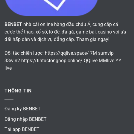
BENBET
nhà cái online hàng đầu châu Á, cung cấp cá
cược thể thao, xổ số, lô đề, đá gà, game bài, casino với ưu
đãi hấp dẫn và dịch vụ đẳng cấp. Tham gia ngay!
Đối tác chiến lược:
https://qqlive.space/
7M
sumvip
33win2
https://tintuctonghop.online/
QQlive
MMlive
YY
live
THÔNG TIN
Đăng ký BENBET
Đăng nhập BENBET
Tải app BENBET