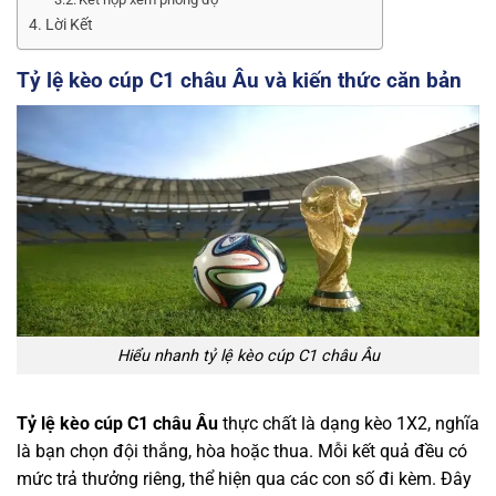
Lời Kết
Tỷ lệ kèo cúp C1 châu Âu và kiến thức căn bản
Hiểu nhanh tỷ lệ kèo cúp C1 châu Âu
Tỷ lệ kèo cúp C1 châu Âu
thực chất là dạng kèo 1X2, nghĩa
là bạn chọn đội thắng, hòa hoặc thua. Mỗi kết quả đều có
mức trả thưởng riêng, thể hiện qua các con số đi kèm. Đây