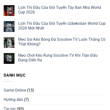
bình
luận
Lịch Thi Đấu Của Đội Tuyển Tây Ban Nha World
26
ở
Cup 2026
Giới
Th6
Thiệu
Không
Sơ
có
Lược
Lịch Thi Đấu Của Đội Tuyển Uzbekistan World Cup
bình
26
Về
luận
2026 Mới Nhất
Trang
Th6
ở
Chủ
Lịch
Không
Thabet
Thi
có
2026
Mẹo Soi Kèo Bóng Đá Socolive TV Luôn Thắng Có
Đấu
bình
26
Của
luận
Thật Không?
Th6
Đội
ở
Tuyển
Lịch
Không
Tây
Thi
có
Mẹo Chơi Kèo Rung Socolive TV Khi Trận Đấu
Ban
Đấu
bình
26
Nha
Của
luận
Đang Diễn Ra
Th6
World
Đội
ở
Cup
Tuyển
Mẹo
Không
2026
Uzbekistan
Soi
có
World
Kèo
bình
DANH MỤC
Cup
Bóng
luận
2026
Đá
ở
Mới
Socolive
Mẹo
Nhất
TV
Chơi
Luôn
Kèo
Game Online
(13)
Thắng
Rung
Có
Socolive
Thật
TV
Hướng dẫn
(7)
Không?
Khi
Trận
Đấu
Tin tức
(95)
Đang