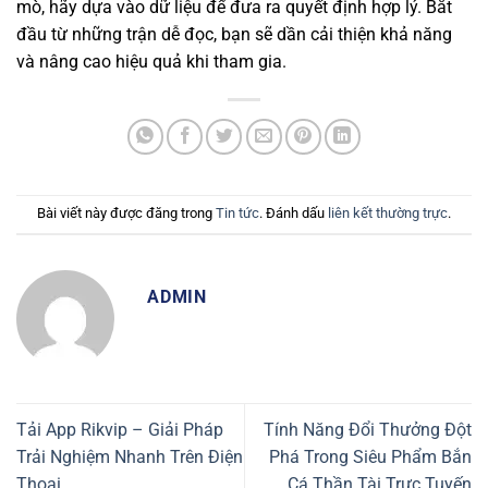
mò, hãy dựa vào dữ liệu để đưa ra quyết định hợp lý. Bắt
đầu từ những trận dễ đọc, bạn sẽ dần cải thiện khả năng
và nâng cao hiệu quả khi tham gia.
Bài viết này được đăng trong
Tin tức
. Đánh dấu
liên kết thường trực
.
ADMIN
Tải App Rikvip – Giải Pháp
Tính Năng Đổi Thưởng Đột
Trải Nghiệm Nhanh Trên Điện
Phá Trong Siêu Phẩm Bắn
Thoại
Cá Thần Tài Trực Tuyến