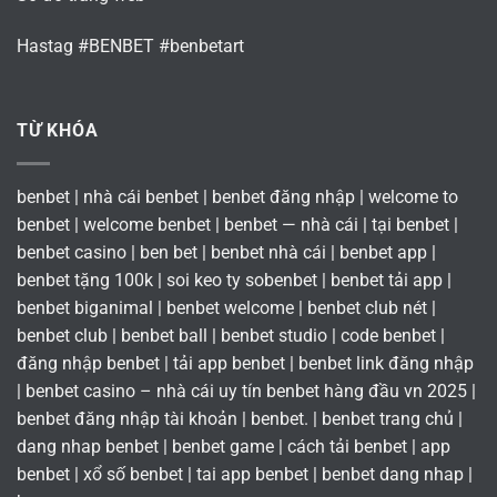
Hastag #BENBET #benbetart
TỪ KHÓA
benbet | nhà cái benbet | benbet đăng nhập | welcome to
benbet | welcome benbet | benbet — nhà cái | tại benbet |
benbet casino | ben bet | benbet nhà cái | benbet app |
benbet tặng 100k | soi keo ty sobenbet | benbet tải app |
benbet biganimal | benbet welcome | benbet club nét |
benbet club | benbet ball | benbet studio | code benbet |
đăng nhập benbet | tải app benbet | benbet link đăng nhập
| benbet casino – nhà cái uy tín benbet hàng đầu vn 2025 |
benbet đăng nhập tài khoản | benbet. | benbet trang chủ |
dang nhap benbet | benbet game | cách tải benbet | app
benbet | xổ số benbet | tai app benbet | benbet dang nhap |