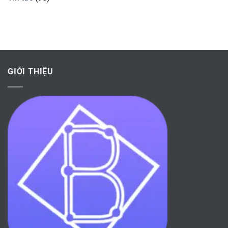
Diễn
Ra
GIỚI THIỆU