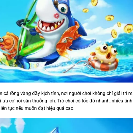
 cá rồng vàng đầy kịch tính, nơi người chơi không chỉ giải trí m
i ưu cơ hội săn thưởng lớn. Trò chơi có tốc độ nhanh, nhiều tình
liên tục nếu muốn đạt hiệu quả cao.