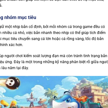
ả.
ừng nhóm mục tiêu
iữ một nhịp bắn cố định, bởi mỗi nhóm cá trong game đều có
n nhiều cá nhỏ, việc bắn nhanh theo nhịp có thể giúp tích điểm
hi mục tiêu chuyển sang cá lớn hoặc cá rồng vàng, tốc độ bắn
hính xác hơn.
úp người chơi kiểm soát lượng đạn mà còn tránh tình trạng bắn
iệu ứng. Đây là một trong những kỹ năng phân biệt rõ giữa ngườ
 lâu năm tại đây.