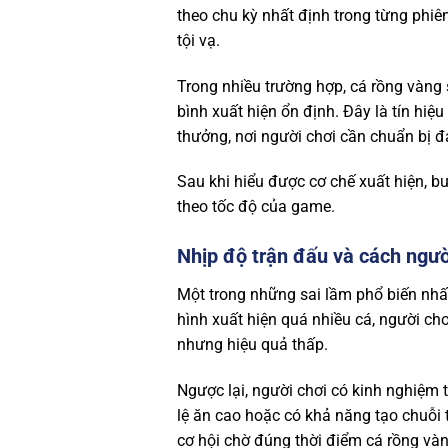
theo chu kỳ nhất định trong từng phiên.
tội vạ.
Trong nhiều trường hợp, cá rồng vàng 
bình xuất hiện ổn định. Đây là tín hi
thưởng, nơi người chơi cần chuẩn bị đ
Sau khi hiểu được cơ chế xuất hiện, b
theo tốc độ của game.
Nhịp độ trận đấu và cách ngườ
Một trong những sai lầm phổ biến nhất
hình xuất hiện quá nhiều cá, người chơ
nhưng hiệu quả thấp.
Ngược lại, người chơi có kinh nghiệm t
lệ ăn cao hoặc có khả năng tạo chuỗi 
cơ hội chờ đúng thời điểm cá rồng vàn