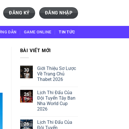
ĐĂNG KÝ
ĐĂNG NHẬP
ỚNG DẪN
GAME ONLINE
TIN TỨC
BÀI VIẾT MỚI
Giới Thiệu Sơ Lược
30
Về Trang Chủ
Th6
Thabet 2026
Không
có
Lịch Thi Đấu Của
bình
26
luận
Đội Tuyển Tây Ban
Th6
ở
Nha World Cup
Giới
Thiệu
2026
Sơ
Lược
Không
Về
có
Lịch Thi Đấu Của
Trang
bình
26
Chủ
luận
Đội Tuyển
Th6