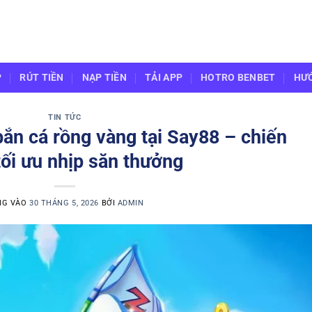
P
RÚT TIỀN
NẠP TIỀN
TẢI APP
HOTRO BENBET
HƯ
TIN TỨC
ắn cá rồng vàng tại Say88 – chiến
tối ưu nhịp săn thưởng
NG VÀO
30 THÁNG 5, 2026
BỞI
ADMIN