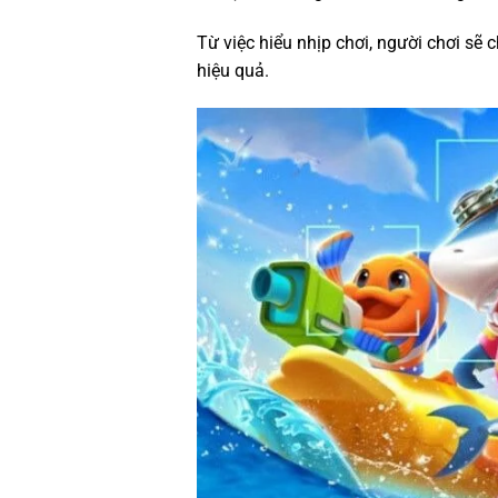
Từ việc hiểu nhịp chơi, người chơi sẽ
hiệu quả.