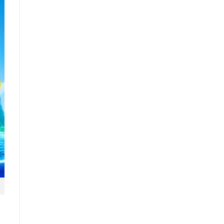
Diễn
Ra