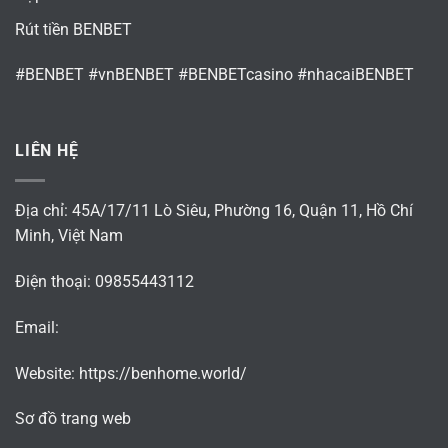
Rút tiền BENBET
#BENBET #vnBENBET #BENBETcasino #nhacaiBENBET
LIÊN HỆ
Địa chỉ: 45A/17/11 Lò Siêu, Phường 16, Quận 11, Hồ Chí
Minh, Việt Nam
Điện thoại: 09855443112
Email:
Website:
https://benhome.world/
Sơ đồ trang web