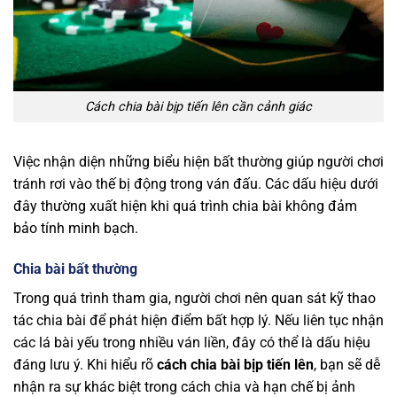
Cách chia bài bịp tiến lên cần cảnh giác
Việc nhận diện những biểu hiện bất thường giúp người chơi
tránh rơi vào thế bị động trong ván đấu. Các dấu hiệu dưới
đây thường xuất hiện khi quá trình chia bài không đảm
bảo tính minh bạch.
Chia bài bất thường
Trong quá trình tham gia, người chơi nên quan sát kỹ thao
tác chia bài để phát hiện điểm bất hợp lý. Nếu liên tục nhận
các lá bài yếu trong nhiều ván liền, đây có thể là dấu hiệu
đáng lưu ý. Khi hiểu rõ
cách chia bài bịp tiến lên
, bạn sẽ dễ
nhận ra sự khác biệt trong cách chia và hạn chế bị ảnh