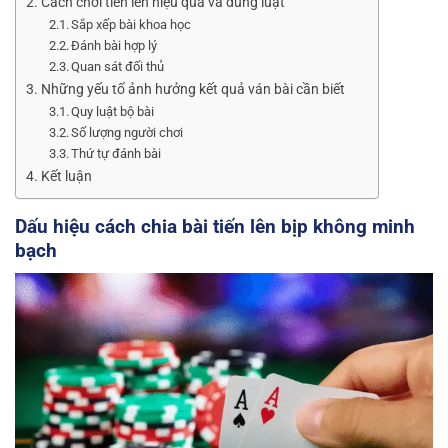
Cách chơi tiến lên hiệu quả và đúng luật
Sắp xếp bài khoa học
Đánh bài hợp lý
Quan sát đối thủ
Những yếu tố ảnh hưởng kết quả ván bài cần biết
Quy luật bộ bài
Số lượng người chơi
Thứ tự đánh bài
Kết luận
Dấu hiệu cách chia bài tiến lên bịp không minh
bạch