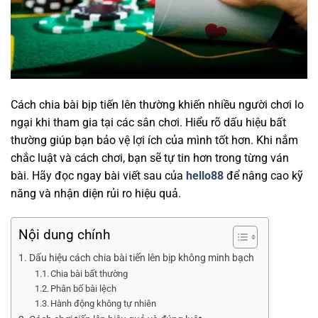
Cách chia bài bịp tiến lên thường khiến nhiều người chơi lo
ngại khi tham gia tại các sân chơi. Hiểu rõ dấu hiệu bất
thường giúp bạn bảo vệ lợi ích của mình tốt hơn. Khi nắm
chắc luật và cách chơi, bạn sẽ tự tin hơn trong từng ván
bài. Hãy đọc ngay bài viết sau của
hello88
để nâng cao kỹ
năng và nhận diện rủi ro hiệu quả.
Nội dung chính
Dấu hiệu cách chia bài tiến lên bịp không minh bạch
Chia bài bất thường
Phân bố bài lệch
Hành động không tự nhiên