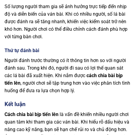
Số lượng người tham gia sẽ ảnh hưởng trực tiếp đến nhịp
độ và diễn biến của ván bài. Khi có nhiều người, số lá bài
được đánh ra sẽ tăng nhanh, khiến việc kiểm soát trở nên
khó hơn. Người chơi có thể điều chỉnh cách đánh phù hợp
với từng bàn chơi.
Thứ tự đánh bài
Người đánh trước thường có ít thông tin hơn so với người
đánh sau. Trong khi đó, người đi sau có lợi thế quan sát
các lá bài đã xuất hiện. Khi nắm được
cách chia bài bịp
tiến lên
, người chơi sẽ tập trung hơn vào việc phân tích tình
huống để đưa ra lựa chọn hợp lý.
Kết luận
Cách chia bài bịp tiến lên
là vấn đề khiến nhiều người chơi
quan tâm khi tham gia các ván bài. Khi hiểu rõ dấu hiệu và
nâng cao kỹ năng, bạn sẽ hạn chế rủi ro và chủ động hơn.