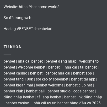
Website:
https://benhome.world/
Sơ đồ trang web
Hastag #BENBET #benbetart
TỪ KHÓA
benbet | nhà cái benbet | benbet đăng nhập | welcome to
benbet | welcome benbet | benbet — nhà cái | tại benbet |
benbet casino | ben bet | benbet nhà cái | benbet app |
benbet tặng 100k | soi keo ty sobenbet | benbet tải app |
benbet biganimal | benbet welcome | benbet club nét |
benbet club | benbet ball | benbet studio | code benbet |
đăng nhập benbet | tải app benbet | benbet link đăng nhập
| benbet casino – nhà cái uy tín benbet hàng đầu vn 2025 |