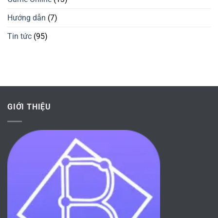
Có
Socolive
Thật
TV
Hướng dẫn
(7)
Không?
Khi
Trận
Đấu
Tin tức
(95)
Đang
Diễn
Ra
GIỚI THIỆU