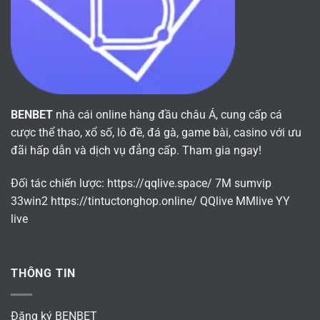
BENBET
nhà cái online hàng đầu châu Á, cung cấp cá
cược thể thao, xổ số, lô đề, đá gà, game bài, casino với ưu
đãi hấp dẫn và dịch vụ đẳng cấp. Tham gia ngay!
Đối tác chiến lược:
https://qqlive.space/
7M
sumvip
33win2
https://tintuctonghop.online/
QQlive
MMlive
YY
live
THÔNG TIN
Đăng ký BENBET