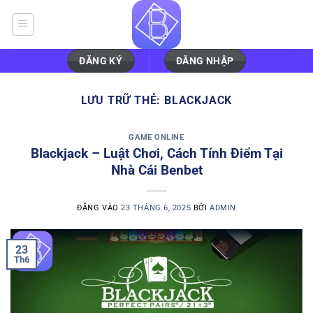
Bỏ
qua
nội
dung
ĐĂNG KÝ
ĐĂNG NHẬP
LƯU TRỮ THẺ:
BLACKJACK
GAME ONLINE
Blackjack – Luật Chơi, Cách Tính Điểm Tại
Nhà Cái Benbet
ĐĂNG VÀO
23 THÁNG 6, 2025
BỞI
ADMIN
23
Th6