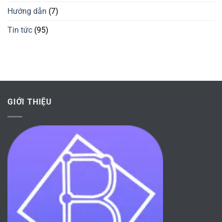
Thật
TV
Hướng dẫn
(7)
Không?
Khi
Trận
Đấu
Tin tức
(95)
Đang
Diễn
Ra
GIỚI THIỆU