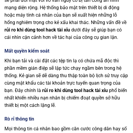
sẽ phải đối mặt với vô vàn nguy cơ bị tấn công an ninh
mạng diện rộng. Hệ thống bảo mật trên thiết bị di động
hoặc máy tính cá nhân của bạn sẽ xuất hiện những lỗ
hổng nghiêm trọng cho kẻ xấu khai thác. Những vấn đề về
rủi ro khi dùng tool hack tài xỉu
dưới đây sẽ giúp bạn có
cái nhìn cận cảnh hơn về tác hại của công cụ gian lận.
Mất quyền kiểm soát
Khi bạn tải và cài đặt các tệp tin lạ có chứa mã độc thì
phần mềm gián điệp sẽ lập tức chạy ngầm bên trong hệ
thống. Kẻ gian sẽ dễ dàng thu thập toàn bộ lịch sử truy cập
cùng mật khẩu các tài khoản trực tuyến quan trọng của
bạn. Đây chính là
rủi ro khi dùng tool hack tài xỉu
phổ biến
nhất khiến nhiều nạn nhân bị chiếm đoạt quyền sở hữu
thiết bị một cách lặng lẽ.
Rò rỉ thông tin
Mọi thông tin cá nhân bao gồm căn cước công dân hay số