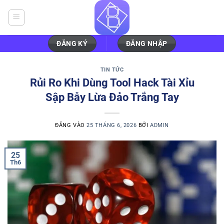
Bỏ
qua
nội
dung
ĐĂNG KÝ
ĐĂNG NHẬP
TIN TỨC
Rủi Ro Khi Dùng Tool Hack Tài Xỉu
Sập Bẫy Lừa Đảo Trắng Tay
ĐĂNG VÀO
25 THÁNG 6, 2026
BỞI
ADMIN
25
Th6