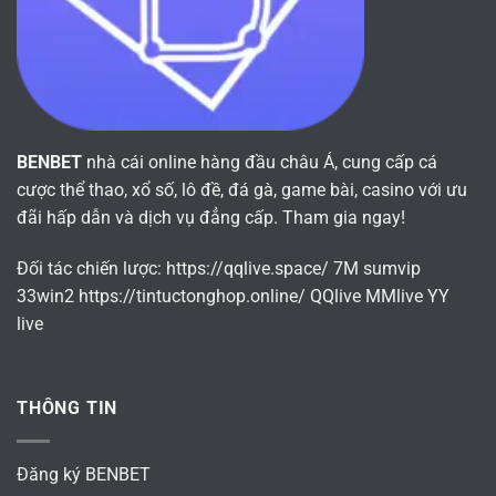
BENBET
nhà cái online hàng đầu châu Á, cung cấp cá
cược thể thao, xổ số, lô đề, đá gà, game bài, casino với ưu
đãi hấp dẫn và dịch vụ đẳng cấp. Tham gia ngay!
Đối tác chiến lược:
https://qqlive.space/
7M
sumvip
33win2
https://tintuctonghop.online/
QQlive
MMlive
YY
live
THÔNG TIN
Đăng ký BENBET