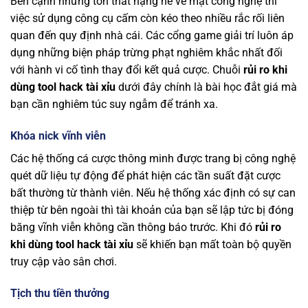
Bên cạnh những tổn thất nặng nề về mặt công nghệ thì
việc sử dụng công cụ cấm còn kéo theo nhiều rắc rối liên
quan đến quy định nhà cái. Các cổng game giải trí luôn áp
dụng những biện pháp trừng phạt nghiêm khắc nhất đối
với hành vi cố tình thay đổi kết quả cược. Chuỗi
rủi ro khi
dùng tool hack tài xỉu
dưới đây chính là bài học đắt giá mà
bạn cần nghiêm túc suy ngẫm để tránh xa.
Khóa nick vĩnh viễn
Các hệ thống cá cược thông minh được trang bị công nghệ
quét dữ liệu tự động để phát hiện các tần suất đặt cược
bất thường từ thành viên. Nếu hệ thống xác định có sự can
thiệp từ bên ngoài thì tài khoản của bạn sẽ lập tức bị đóng
băng vĩnh viễn không cần thông báo trước. Khi đó
rủi ro
khi dùng tool hack tài xỉu
sẽ khiến bạn mất toàn bộ quyền
truy cập vào sân chơi.
Tịch thu tiền thưởng