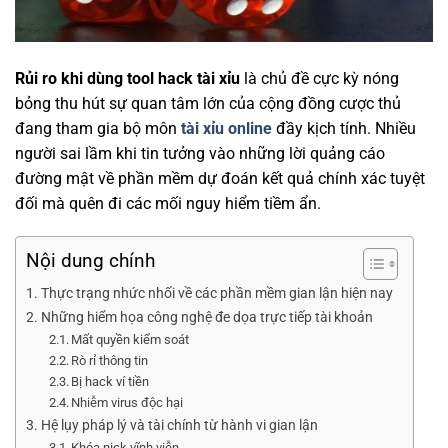
Rủi ro khi dùng tool hack tài xỉu
là chủ đề cực kỳ nóng
bỏng thu hút sự quan tâm lớn của cộng đồng cược thủ
đang tham gia bộ môn
tài xỉu online
đầy kịch tính. Nhiều
người sai lầm khi tin tưởng vào những lời quảng cáo
đường mật về phần mềm dự đoán kết quả chính xác tuyệt
đối mà quên đi các mối nguy hiểm tiềm ẩn.
Nội dung chính
Thực trạng nhức nhối về các phần mềm gian lận hiện nay
Những hiểm họa công nghệ đe dọa trực tiếp tài khoản
Mất quyền kiểm soát
Rò rỉ thông tin
Bị hack ví tiền
Nhiễm virus độc hại
Hệ lụy pháp lý và tài chính từ hành vi gian lận
Khóa nick vĩnh viễn