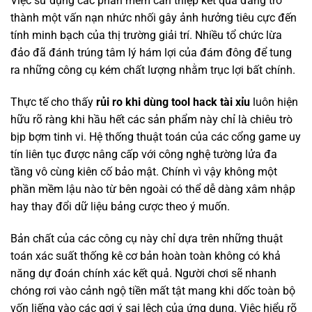
Việc sử dụng các phần mềm can thiệp kết quả đang trở
thành một vấn nạn nhức nhối gây ảnh hưởng tiêu cực đến
tính minh bạch của thị trường giải trí. Nhiều tổ chức lừa
đảo đã đánh trúng tâm lý hám lợi của đám đông để tung
ra những công cụ kém chất lượng nhằm trục lợi bất chính.
Thực tế cho thấy
rủi ro khi dùng tool hack tài xỉu
luôn hiện
hữu rõ ràng khi hầu hết các sản phẩm này chỉ là chiêu trò
bịp bợm tinh vi. Hệ thống thuật toán của các cổng game uy
tín liên tục được nâng cấp với công nghệ tường lửa đa
tầng vô cùng kiên cố bảo mật. Chính vì vậy không một
phần mềm lậu nào từ bên ngoài có thể dễ dàng xâm nhập
hay thay đổi dữ liệu bảng cược theo ý muốn.
Bản chất của các công cụ này chỉ dựa trên những thuật
toán xác suất thống kê cơ bản hoàn toàn không có khả
năng dự đoán chính xác kết quả. Người chơi sẽ nhanh
chóng rơi vào cảnh ngộ tiền mất tật mang khi dốc toàn bộ
vốn liếng vào các gợi ý sai lệch của ứng dụng. Việc hiểu rõ