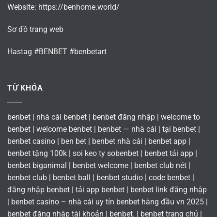
Website:
https://benhome.world/
Sơ đồ trang web
Hastag #BENBET #benbetart
TỪ KHÓA
benbet | nhà cái benbet | benbet đăng nhập | welcome to
benbet | welcome benbet | benbet — nhà cái | tại benbet |
benbet casino | ben bet | benbet nhà cái | benbet app |
benbet tặng 100k | soi keo ty sobenbet | benbet tải app |
benbet biganimal | benbet welcome | benbet club nét |
benbet club | benbet ball | benbet studio | code benbet |
đăng nhập benbet | tải app benbet | benbet link đăng nhập
| benbet casino – nhà cái uy tín benbet hàng đầu vn 2025 |
benbet đăng nhập tài khoản | benbet. | benbet trang chủ |