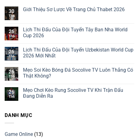
Giới Thiệu Sơ Lược Về Trang Chủ Thabet 2026
30
Th6
Không
có
bình
luận
Lịch Thi Đấu Của Đội Tuyển Tây Ban Nha World
26
ở
Cup 2026
Giới
Th6
Thiệu
Không
Sơ
có
Lược
Lịch Thi Đấu Của Đội Tuyển Uzbekistan World Cup
bình
26
Về
luận
2026 Mới Nhất
Trang
Th6
ở
Chủ
Lịch
Không
Thabet
Thi
có
2026
Mẹo Soi Kèo Bóng Đá Socolive TV Luôn Thắng Có
Đấu
bình
26
Của
luận
Thật Không?
Th6
Đội
ở
Tuyển
Lịch
Không
Tây
Thi
có
Mẹo Chơi Kèo Rung Socolive TV Khi Trận Đấu
Ban
Đấu
bình
26
Nha
Của
luận
Đang Diễn Ra
Th6
World
Đội
ở
Cup
Tuyển
Mẹo
Không
2026
Uzbekistan
Soi
có
World
Kèo
bình
DANH MỤC
Cup
Bóng
luận
2026
Đá
ở
Mới
Socolive
Mẹo
Nhất
TV
Chơi
Luôn
Kèo
Game Online
(13)
Thắng
Rung
Có
Socolive