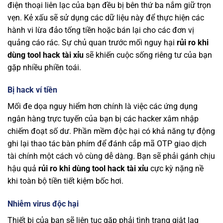
điện thoại liên lạc của bạn đều bị bên thứ ba nắm giữ trọn
vẹn. Kẻ xấu sẽ sử dụng các dữ liệu này để thực hiện các
hành vi lừa đảo tống tiền hoặc bán lại cho các đơn vị
quảng cáo rác. Sự chủ quan trước mối nguy hại
rủi ro khi
dùng tool hack tài xỉu
sẽ khiến cuộc sống riêng tư của bạn
gặp nhiều phiền toái.
Bị hack ví tiền
Mối đe dọa nguy hiểm hơn chính là việc các ứng dụng
ngân hàng trực tuyến của bạn bị các hacker xâm nhập
chiếm đoạt số dư. Phần mềm độc hại có khả năng tự động
ghi lại thao tác bàn phím để đánh cắp mã OTP giao dịch
tài chính một cách vô cùng dễ dàng. Bạn sẽ phải gánh chịu
hậu quả
rủi ro khi dùng tool hack tài xỉu
cực kỳ nặng nề
khi toàn bộ tiền tiết kiệm bốc hơi.
Nhiễm virus độc hại
Thiết bị của bạn sẽ liên tục gặp phải tình trạng giật lag