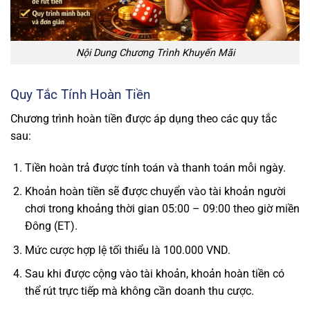
Nội Dung Chương Trình Khuyến Mãi
Quy Tắc Tính Hoàn Tiền
Chương trình hoàn tiền được áp dụng theo các quy tắc
sau:
Tiền hoàn trả được tính toán và thanh toán mỗi ngày.
Khoản hoàn tiền sẽ được chuyển vào tài khoản người
chơi trong khoảng thời gian 05:00 – 09:00 theo giờ miền
Đông (ET).
Mức cược hợp lệ tối thiểu là 100.000 VND.
Sau khi được cộng vào tài khoản, khoản hoàn tiền có
thể rút trực tiếp mà không cần doanh thu cược.