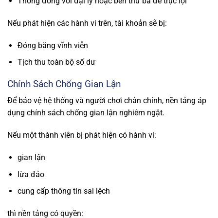
Thông đồng với đại lý hoặc bên thứ ba để trục lợi
Nếu phát hiện các hành vi trên, tài khoản sẽ bị:
Đóng băng vĩnh viễn
Tịch thu toàn bộ số dư
Chính Sách Chống Gian Lận
Để bảo vệ hệ thống và người chơi chân chính, nền tảng áp
dụng chính sách chống gian lận nghiêm ngặt.
Nếu một thành viên bị phát hiện có hành vi:
gian lận
lừa đảo
cung cấp thông tin sai lệch
thì nền tảng có quyền: