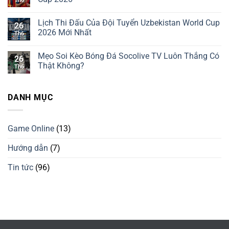
Th6
Mật
Thiệu
Kèo
Không
Sơ
Thơm
có
Lược
Lịch Thi Đấu Của Đội Tuyển Uzbekistan World Cup
Rút
bình
26
Về
Tiền
luận
2026 Mới Nhất
Trang
Th6
Tỷ
ở
Chủ
Đêm
Lịch
Không
Thabet
Nay
Thi
có
2026
Mẹo Soi Kèo Bóng Đá Socolive TV Luôn Thắng Có
Đấu
bình
26
Của
luận
Thật Không?
Th6
Đội
ở
Tuyển
Lịch
Không
Tây
Thi
có
Ban
Đấu
bình
DANH MỤC
Nha
Của
luận
World
Đội
ở
Cup
Tuyển
Mẹo
2026
Uzbekistan
Soi
World
Kèo
Game Online
(13)
Cup
Bóng
2026
Đá
Mới
Socolive
Hướng dẫn
(7)
Nhất
TV
Luôn
Thắng
Tin tức
(96)
Có
Thật
Không?