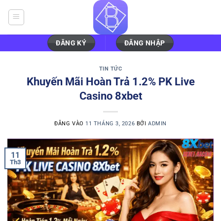
Bỏ
qua
nội
dung
ĐĂNG KÝ
ĐĂNG NHẬP
TIN TỨC
Khuyến Mãi Hoàn Trả 1.2% PK Live
Casino 8xbet
ĐĂNG VÀO
11 THÁNG 3, 2026
BỞI
ADMIN
11
Th3