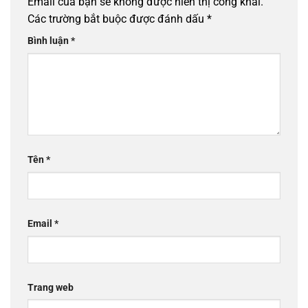
Email của bạn sẽ không được hiển thị công khai.
Các trường bắt buộc được đánh dấu
*
Bình luận
*
Tên
*
Email
*
Trang web