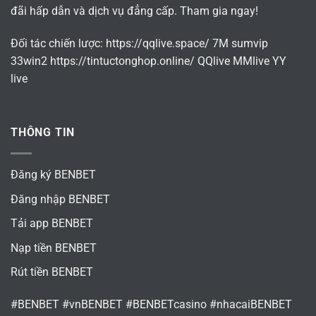
đãi hấp dẫn và dịch vụ đẳng cấp. Tham gia ngay!
Đối tác chiến lược:
https://qqlive.space/
7M
sumvip
33win2
https://tintuctonghop.online/
QQlive
MMlive
YY
live
THÔNG TIN
Đăng ký BENBET
Đăng nhập BENBET
Tải app BENBET
Nạp tiền BENBET
Rút tiền BENBET
#BENBET #vnBENBET #BENBETcasino #nhacaiBENBET