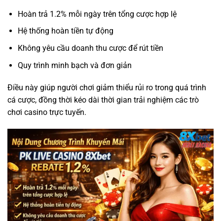
Hoàn trả 1.2% mỗi ngày trên tổng cược hợp lệ
Hệ thống hoàn tiền tự động
Không yêu cầu doanh thu cược để rút tiền
Quy trình minh bạch và đơn giản
Điều này giúp người chơi giảm thiểu rủi ro trong quá trình
cá cược, đồng thời kéo dài thời gian trải nghiệm các trò
chơi casino trực tuyến.