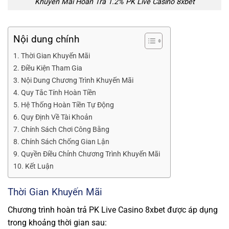
Khuyến Mãi Hoàn Trả 1.2% PK Live Casino 8xbet
Nội dung chính
Thời Gian Khuyến Mãi
Điều Kiện Tham Gia
Nội Dung Chương Trình Khuyến Mãi
Quy Tắc Tính Hoàn Tiền
Hệ Thống Hoàn Tiền Tự Động
Quy Định Về Tài Khoản
Chính Sách Chơi Công Bằng
Chính Sách Chống Gian Lận
Quyền Điều Chỉnh Chương Trình Khuyến Mãi
Kết Luận
Thời Gian Khuyến Mãi
Chương trình hoàn trả PK Live Casino 8xbet được áp dụng
trong khoảng thời gian sau: