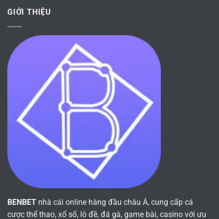
GIỚI THIỆU
BENBET
nhà cái online hàng đầu châu Á, cung cấp cá
cược thể thao, xổ số, lô đề, đá gà, game bài, casino với ưu