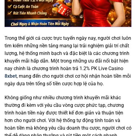
Trong thế giới cá cược trực tuyến ngày nay, người chơi luôn
tìm kiếm những nền tảng mang lại trải nghiệm giải trí chất
lượng, hệ thống minh bạch và đặc biệt là các chương trình
khuyến mãi hấp dẫn. Một trong những ưu đãi nổi bật hiện
nay chính là chương trình hoàn trả 1.2% PK Live Casino
8xbet
, mang đến cho người chơi cơ hội nhận hoàn tiền mỗi
ngày dựa trên tổng số tiền cược hợp lệ của họ.
Không giống như nhiều chương trình khuyến mãi khác
thường đi kèm với yêu cầu vòng cược phức tạp, chương
trình hoàn tiền này được thiết kế đơn giản và thuận tiện
hơn cho người chơi. Với hệ thống tự động tính toán và
hoàn tiền mà không yêu cầu doanh thu cược, người chơi có
thể dễ dàng nhận thưởng và rút tiền một cách nhanh