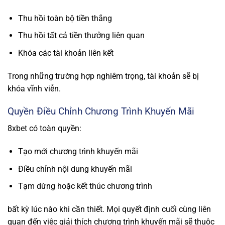
Thu hồi toàn bộ tiền thắng
Thu hồi tất cả tiền thưởng liên quan
Khóa các tài khoản liên kết
Trong những trường hợp nghiêm trọng, tài khoản sẽ bị
khóa vĩnh viễn.
Quyền Điều Chỉnh Chương Trình Khuyến Mãi
8xbet có toàn quyền:
Tạo mới chương trình khuyến mãi
Điều chỉnh nội dung khuyến mãi
Tạm dừng hoặc kết thúc chương trình
bất kỳ lúc nào khi cần thiết. Mọi quyết định cuối cùng liên
quan đến việc giải thích chương trình khuyến mãi sẽ thuộc