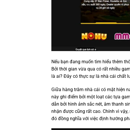
Nếu bạn đang muốn tìm hiểu thêm thô
Bởi thời gian vừa qua có rất nhiều ga
là ai? Đây có thực sự là nhà cái chất
Giữa hàng trăm nhà cái có mặt hiện nay 
này ghi điểm bởi một loạt các tựa ga
dẫn bởi hình ảnh sắc nét, âm thanh si
nhận được cũng rất cao. Chính vì vậy,
đó đồng nghĩa với việc định hướng phá