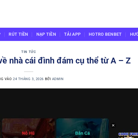
P
RÚT TIỀN
NẠP TIỀN
TẢI APP
HOTRO BENBET
HƯ
TIN TỨC
ề nhà cái đình đám cụ thể từ A – Z
NG VÀO
24 THÁNG 3, 2026
BỞI
ADMIN