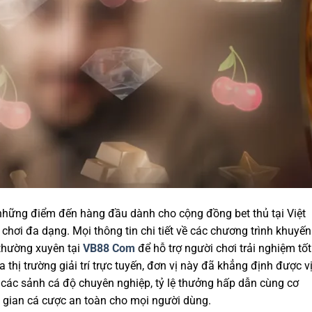
những điểm đến hàng đầu dành cho cộng đồng bet thủ tại Việt
chơi đa dạng. Mọi thông tin chi tiết về các chương trình khuyến
thường xuyên tại
VB88 Com
để hỗ trợ người chơi trải nghiệm tốt
 thị trường giải trí trực tuyến, đơn vị này đã khẳng định được v
p các sảnh cá độ chuyên nghiệp, tỷ lệ thưởng hấp dẫn cùng cơ
g gian cá cược an toàn cho mọi người dùng.