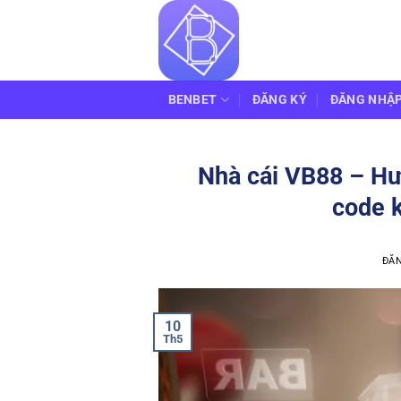
Bỏ
qua
nội
dung
BENBET
ĐĂNG KÝ
ĐĂNG NHẬ
Nhà cái VB88 – Hư
code 
ĐĂ
10
Th5