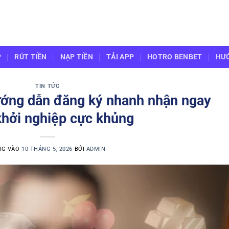
P
RÚT TIỀN
NẠP TIỀN
TẢI APP
HOTRO BENBET
HƯ
TIN TỨC
ớng dẫn đăng ký nhanh nhận ngay
khởi nghiệp cực khủng
NG VÀO
10 THÁNG 5, 2026
BỞI
ADMIN