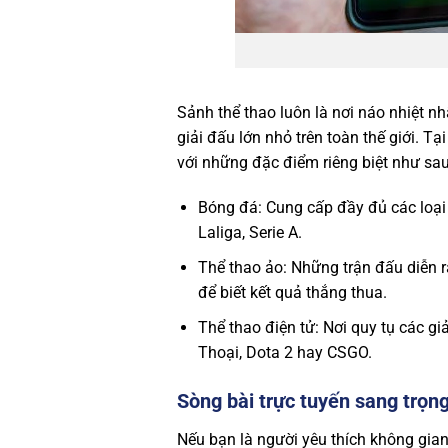
Sảnh thể thao luôn là nơi náo nhiệt n
giải đấu lớn nhỏ trên toàn thế giới. T
với những đặc điểm riêng biệt như sau
Bóng đá: Cung cấp đầy đủ các loại 
Laliga, Serie A.
Thể thao ảo: Những trận đấu diễn r
để biết kết quả thắng thua.
Thể thao điện tử: Nơi quy tụ các g
Thoại, Dota 2 hay CSGO.
Sòng bài trực tuyến sang trọn
Nếu bạn là người yêu thích không gia