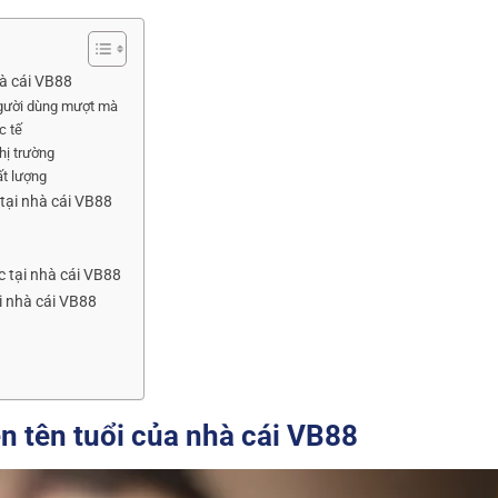
hà cái VB88
người dùng mượt mà
c tế
hị trường
ất lượng
 tại nhà cái VB88
 tại nhà cái VB88
i nhà cái VB88
n tên tuổi của nhà cái VB88