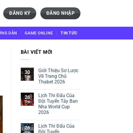
ĐĂNG KÝ
ĐĂNG NHẬP
ỚNG DẪN
GAME ONLINE
TIN TỨC
BÀI VIẾT MỚI
Giới Thiệu Sơ Lược
30
Về Trang Chủ
Th6
Thabet 2026
Không
có
Lịch Thi Đấu Của
bình
26
luận
Đội Tuyển Tây Ban
Th6
ở
Nha World Cup
Giới
Thiệu
2026
Sơ
Lược
Không
Về
có
Lịch Thi Đấu Của
Trang
bình
26
Chủ
luận
Đội Tuyển
Th6