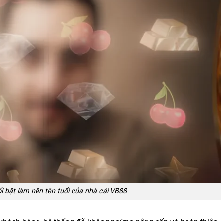
i bật làm nên tên tuổi của nhà cái VB88