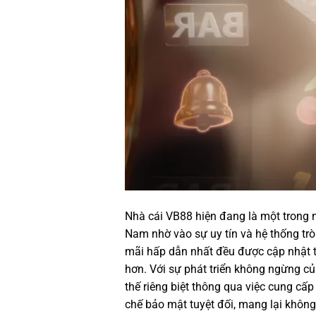
Nhà cái VB88 hiện đang là một trong 
Nam nhờ vào sự uy tín và hệ thống trò 
mãi hấp dẫn nhất đều được cập nhật 
hơn. Với sự phát triển không ngừng của
thế riêng biệt thông qua việc cung cấ
chế bảo mật tuyệt đối, mang lại khôn