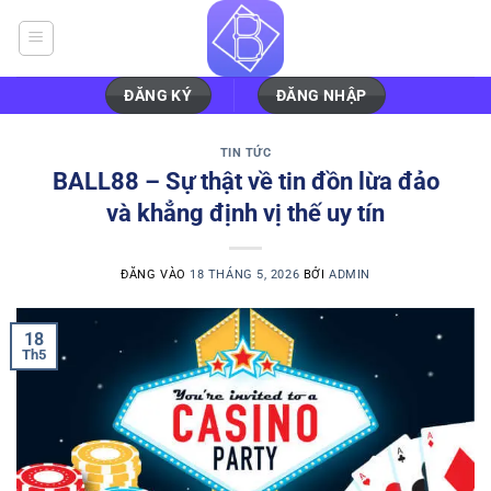
Bỏ
qua
nội
dung
ĐĂNG KÝ
ĐĂNG NHẬP
TIN TỨC
BALL88 – Sự thật về tin đồn lừa đảo
và khẳng định vị thế uy tín
ĐĂNG VÀO
18 THÁNG 5, 2026
BỞI
ADMIN
18
Th5