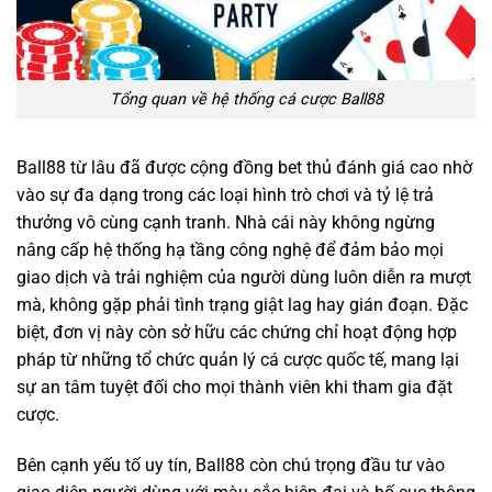
Tổng quan về hệ thống cá cược Ball88
Ball88 từ lâu đã được cộng đồng bet thủ đánh giá cao nhờ
vào sự đa dạng trong các loại hình trò chơi và tỷ lệ trả
thưởng vô cùng cạnh tranh. Nhà cái này không ngừng
nâng cấp hệ thống hạ tầng công nghệ để đảm bảo mọi
giao dịch và trải nghiệm của người dùng luôn diễn ra mượt
mà, không gặp phải tình trạng giật lag hay gián đoạn. Đặc
biệt, đơn vị này còn sở hữu các chứng chỉ hoạt động hợp
pháp từ những tổ chức quản lý cá cược quốc tế, mang lại
sự an tâm tuyệt đối cho mọi thành viên khi tham gia đặt
cược.
Bên cạnh yếu tố uy tín, Ball88 còn chú trọng đầu tư vào