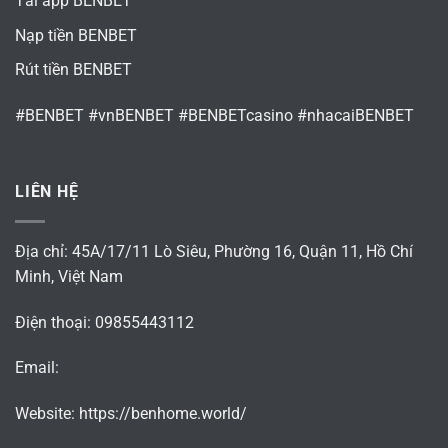
Tải app BENBET
Nạp tiền BENBET
Rút tiền BENBET
#BENBET #vnBENBET #BENBETcasino #nhacaiBENBET
LIÊN HỆ
Địa chỉ: 45A/17/11 Lò Siêu, Phường 16, Quận 11, Hồ Chí
Minh, Việt Nam
Điện thoại: 09855443112
Email:
Website:
https://benhome.world/