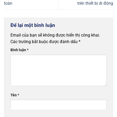
toàn
trên thiết bị di động
Để lại một bình luận
Email của bạn sẽ không được hiển thị công khai.
Các trường bắt buộc được đánh dấu
*
Bình luận
*
Tên
*