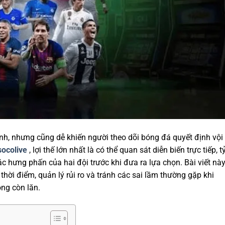
nh, nhưng cũng dễ khiến người theo dõi bóng đá quyết định vội
socolive
, lợi thế lớn nhất là có thể quan sát diễn biến trực tiếp, t
iác hưng phấn của hai đội trước khi đưa ra lựa chọn. Bài viết nà
thời điểm, quản lý rủi ro và tránh các sai lầm thường gặp khi
óng còn lăn.