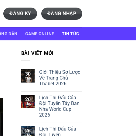
ĐĂNG KÝ
ĐĂNG NHẬP
ỚNG DẪN
GAME ONLINE
TIN TỨC
BÀI VIẾT MỚI
Giới Thiệu Sơ Lược
30
Về Trang Chủ
Th6
Thabet 2026
Không
có
Lịch Thi Đấu Của
bình
26
luận
Đội Tuyển Tây Ban
Th6
ở
Nha World Cup
Giới
Thiệu
2026
Sơ
Lược
Không
Về
có
Lịch Thi Đấu Của
Trang
bình
26
Chủ
luận
Đội Tuyển
Th6