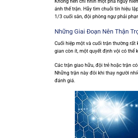
Không nên chỉ nhìn một pha nguy hiểm
ánh thế trận. Hãy tìm chuỗi tín hiệu lặ
1/3 cuối sân, đội phòng ngự phải phạ
Những Giai Đoạn Nên Thận Tr
Cuối hiệp một và cuối trận thường rất 
gian còn ít, một quyết định vội có thể
Các trận giao hữu, đội trẻ hoặc trận 
Những trận này đôi khi thay người nhi
đánh giá.