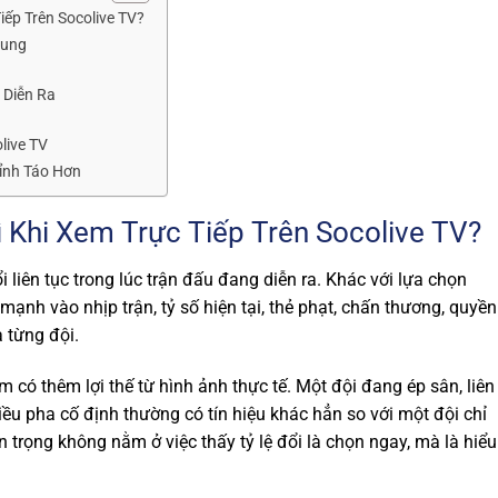
iếp Trên Socolive TV?
Rung
 Diễn Ra
live TV
ỉnh Táo Hơn
 Khi Xem Trực Tiếp Trên Socolive TV?
i liên tục trong lúc trận đấu đang diễn ra. Khác với lựa chọn
 mạnh vào nhịp trận, tỷ số hiện tại, thẻ phạt, chấn thương, quyền
 từng đội.
em có thêm lợi thế từ hình ảnh thực tế. Một đội đang ép sân, liên
u pha cố định thường có tín hiệu khác hẳn so với một đội chỉ
 trọng không nằm ở việc thấy tỷ lệ đổi là chọn ngay, mà là hiểu