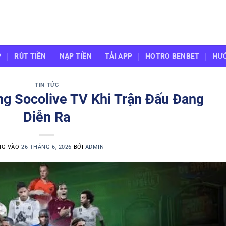
P
RÚT TIỀN
NẠP TIỀN
TẢI APP
HOTRO BENBET
HƯ
TIN TỨC
g Socolive TV Khi Trận Đấu Đang
Diễn Ra
NG VÀO
26 THÁNG 6, 2026
BỞI
ADMIN