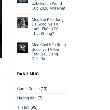
ở
Thabet
Uzbekistan World
Lịch
2026
Thi
Cup 2026 Mới Nhất
Đấu
Của
Không
Đội
có
Mẹo Soi Kèo Bóng
Tuyển
bình
26
Tây
luận
Đá Socolive TV
Th6
ở
Ban
Luôn Thắng Có
Lịch
Nha
Thi
World
Thật Không?
Đấu
Cup
Của
Không
2026
Đội
có
Mẹo Chơi Kèo Rung
Tuyển
bình
26
Uzbekistan
luận
Socolive TV Khi
Th6
ở
World
Trận Đấu Đang
Mẹo
Cup
Soi
2026
Diễn Ra
Kèo
Mới
Bóng
Không
Nhất
Đá
có
Socolive
bình
ỷ
DANH MỤC
TV
luận
ở
Luôn
y
Mẹo
Thắng
Chơi
Có
Kèo
Thật
Game Online
(13)
Rung
Không?
Socolive
TV
Hướng dẫn
(7)
Khi
Trận
Đấu
Tin tức
(95)
Đang