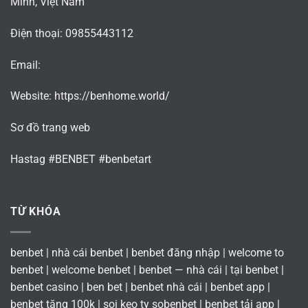
Minh, Việt Nam
Điện thoại: 09855443112
Email:
Website:
https://benhome.world/
Sơ đồ trang web
Hastag #BENBET #benbetart
TỪ KHÓA
benbet | nhà cái benbet | benbet đăng nhập | welcome to
benbet | welcome benbet | benbet — nhà cái | tại benbet |
benbet casino | ben bet | benbet nhà cái | benbet app |
benbet tặng 100k | soi keo ty sobenbet | benbet tải app |