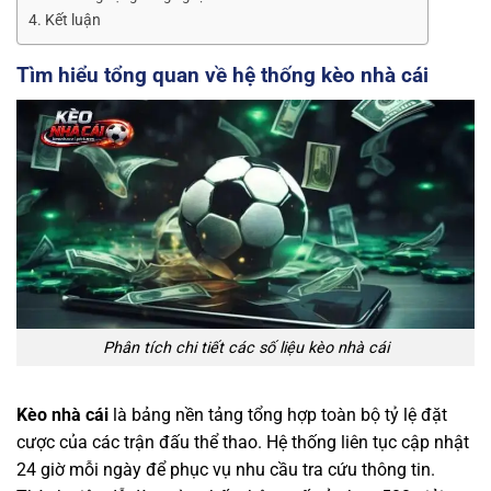
Kết luận
Tìm hiểu tổng quan về hệ thống kèo nhà cái
Phân tích chi tiết các số liệu kèo nhà cái
Kèo nhà cái
là bảng nền tảng tổng hợp toàn bộ tỷ lệ đặt
cược của các trận đấu thể thao. Hệ thống liên tục cập nhật
24 giờ mỗi ngày để phục vụ nhu cầu tra cứu thông tin.