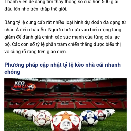
Thành viên dễ dàng tìm thấy thông số của hơn 500 giải
đấu lớn nhỏ trên khắp thế giới.
Bảng tỷ lệ cung cấp rất nhiều loại hình dự đoán đa dạng từ
châu Á đến châu Âu. Người chơi dựa vào biến động tăng
giảm để đánh giá chính xác sức mạnh của từng câu lạc
bộ. Các con số tỷ lệ phần trăm chiến thắng được biểu thị
vô cùng rõ ràng trên giao diện.
Phương pháp cập nhật tỷ lệ kèo nhà cái nhanh
chóng