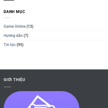
Cup
Tuyển
Mẹo
Không
2026
Uzbekistan
Soi
có
World
Kèo
bình
DANH MỤC
Cup
Bóng
luận
2026
Đá
ở
Mới
Socolive
Mẹo
Nhất
TV
Chơi
Luôn
Kèo
Game Online
(13)
Thắng
Rung
Có
Socolive
Thật
TV
Hướng dẫn
(7)
Không?
Khi
Trận
Đấu
Tin tức
(95)
Đang
Diễn
Ra
GIỚI THIỆU