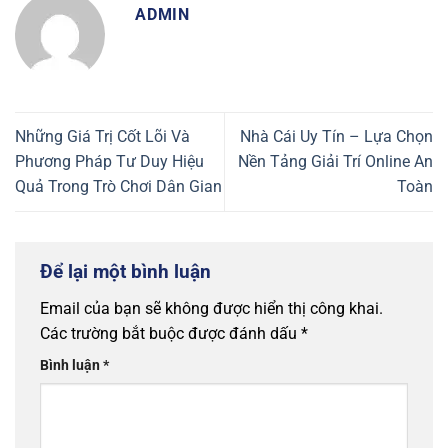
ADMIN
Những Giá Trị Cốt Lõi Và
Nhà Cái Uy Tín – Lựa Chọn
Phương Pháp Tư Duy Hiệu
Nền Tảng Giải Trí Online An
Quả Trong Trò Chơi Dân Gian
Toàn
Để lại một bình luận
Email của bạn sẽ không được hiển thị công khai.
Các trường bắt buộc được đánh dấu
*
Bình luận
*