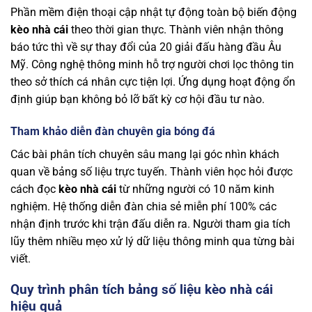
Phần mềm điện thoại cập nhật tự động toàn bộ biến động
kèo nhà cái
theo thời gian thực. Thành viên nhận thông
báo tức thì về sự thay đổi của 20 giải đấu hàng đầu Âu
Mỹ. Công nghệ thông minh hỗ trợ người chơi lọc thông tin
theo sở thích cá nhân cực tiện lợi. Ứng dụng hoạt động ổn
định giúp bạn không bỏ lỡ bất kỳ cơ hội đầu tư nào.
Tham khảo diễn đàn chuyên gia bóng đá
Các bài phân tích chuyên sâu mang lại góc nhìn khách
quan về bảng số liệu trực tuyến. Thành viên học hỏi được
cách đọc
kèo nhà cái
từ những người có 10 năm kinh
nghiệm. Hệ thống diễn đàn chia sẻ miễn phí 100% các
nhận định trước khi trận đấu diễn ra. Người tham gia tích
lũy thêm nhiều mẹo xử lý dữ liệu thông minh qua từng bài
viết.
Quy trình phân tích bảng số liệu kèo nhà cái
hiệu quả