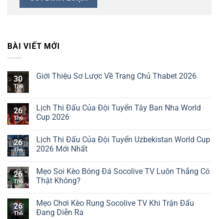
BÀI VIẾT MỚI
Giới Thiệu Sơ Lược Về Trang Chủ Thabet 2026
30
Th6
Không
có
bình
luận
Lịch Thi Đấu Của Đội Tuyển Tây Ban Nha World
26
ở
Cup 2026
Giới
Th6
Thiệu
Không
Sơ
có
Lược
Lịch Thi Đấu Của Đội Tuyển Uzbekistan World Cup
bình
26
Về
luận
2026 Mới Nhất
Trang
Th6
ở
Chủ
Lịch
Không
Thabet
Thi
có
2026
Mẹo Soi Kèo Bóng Đá Socolive TV Luôn Thắng Có
Đấu
bình
26
Của
luận
Thật Không?
Th6
Đội
ở
Tuyển
Lịch
Không
Tây
Thi
có
Mẹo Chơi Kèo Rung Socolive TV Khi Trận Đấu
Ban
Đấu
bình
26
Nha
Của
luận
Đang Diễn Ra
Th6
World
Đội
ở