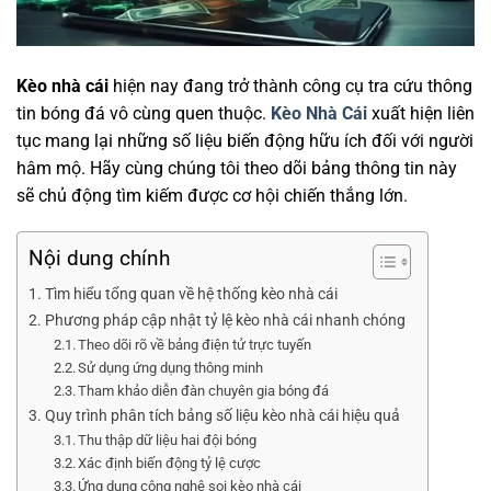
Kèo nhà cái
hiện nay đang trở thành công cụ tra cứu thông
tin bóng đá vô cùng quen thuộc.
Kèo Nhà Cái
xuất hiện liên
tục mang lại những số liệu biến động hữu ích đối với người
hâm mộ. Hãy cùng chúng tôi theo dõi bảng thông tin này
sẽ chủ động tìm kiếm được cơ hội chiến thắng lớn.
Nội dung chính
Tìm hiểu tổng quan về hệ thống kèo nhà cái
Phương pháp cập nhật tỷ lệ kèo nhà cái nhanh chóng
Theo dõi rõ về bảng điện tử trực tuyến
Sử dụng ứng dụng thông minh
Tham khảo diễn đàn chuyên gia bóng đá
Quy trình phân tích bảng số liệu kèo nhà cái hiệu quả
Thu thập dữ liệu hai đội bóng
Xác định biến động tỷ lệ cược
Ứng dụng công nghệ soi kèo nhà cái