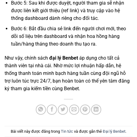
Bước 5: Sau khi được duyệt, người tham gia sẽ nhận
được liên kết giới thiệu (ref link) và truy cập vào hệ
thống dashboard dành riêng cho đối tác.
Bước 6: Bắt đầu chia sẻ link đến người chơi mới, theo
dõi số liệu trên dashboard và nhận hoa hồng hàng
tuần/hàng tháng theo doanh thu tạo ra.
Như vậy, chính sách
đại lý Benbet
áp dụng cho tất cả
thành viên tại nhà cái. Nhờ mức lợi nhuận hấp dẫn, hệ
thống thanh toán minh bạch hàng tuần cùng đội ngũ hỗ
trợ luôn túc trực 24/7, bạn hoàn toàn có thể yên tâm đăng
ký tham gia kiếm tiền cùng Benbet.
Bài viết này được đăng trong
Tin tức
và được gắn thẻ
Đại lý Benbet
.