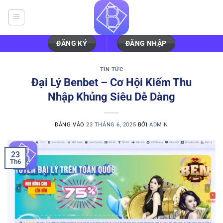
Bỏ
qua
nội
dung
ĐĂNG KÝ
ĐĂNG NHẬP
TIN TỨC
Đại Lý Benbet – Cơ Hội Kiếm Thu
Nhập Khủng Siêu Dễ Dàng
ĐĂNG VÀO
23 THÁNG 6, 2025
BỞI
ADMIN
23
Th6