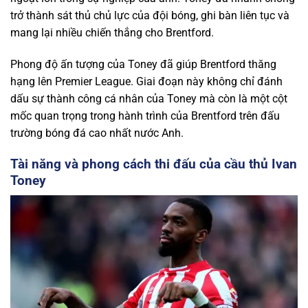
trở thành sát thủ chủ lực của đội bóng, ghi bàn liên tục và
mang lại nhiều chiến thắng cho Brentford.
Phong độ ấn tượng của Toney đã giúp Brentford thăng
hạng lên Premier League. Giai đoạn này không chỉ đánh
dấu sự thành công cá nhân của Toney mà còn là một cột
mốc quan trọng trong hành trình của Brentford trên đấu
trường bóng đá cao nhất nước Anh.
Tài năng và phong cách thi đấu của cầu thủ Ivan
Toney