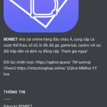
BENBET
nhà cái online hàng đầu châu Á, cung cấp cá
cược thể thao, xổ số, lô đề, đá gà, game bài, casino với ưu
đãi hấp dẫn và dịch vụ đẳng cấp. Tham gia ngay!
Đối tác chiến lược:
https://qqlive.space/
7M
sumvip
33win2
https://tintuctonghop.online/
QQlive
MMlive
YY
live
THÔNG TIN
Đăng ký BENBET