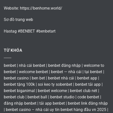
Website:
https://benhome.world/
Sơ đồ trang web
Hastag #BENBET #benbetart
TỪ KHÓA
benbet | nhà cái benbet | benbet đăng nhập | welcome to
benbet | welcome benbet | benbet — nhà cái | tại benbet |
benbet casino | ben bet | benbet nhà cái | benbet app |
benbet tặng 100k | soi keo ty sobenbet | benbet tải app |
benbet biganimal | benbet welcome | benbet club nét |
benbet club | benbet ball | benbet studio | code benbet |
đăng nhập benbet | tải app benbet | benbet link đăng nhập
| benbet casino – nhà cái uy tín benbet hàng đầu vn 2025 |