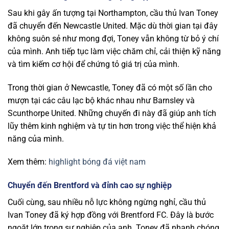
Sau khi gây ấn tượng tại Northampton, cầu thủ Ivan Toney
đã chuyển đến Newcastle United. Mặc dù thời gian tại đây
không suôn sẻ như mong đợi, Toney vẫn không từ bỏ ý chí
của mình. Anh tiếp tục làm việc chăm chỉ, cải thiện kỹ năng
và tìm kiếm cơ hội để chứng tỏ giá trị của mình.
Trong thời gian ở Newcastle, Toney đã có một số lần cho
mượn tại các câu lạc bộ khác nhau như Barnsley và
Scunthorpe United. Những chuyến đi này đã giúp anh tích
lũy thêm kinh nghiệm và tự tin hơn trong việc thể hiện khả
năng của mình.
Xem thêm:
highlight bóng đá việt nam
Chuyển đến Brentford và đỉnh cao sự nghiệp
Cuối cùng, sau nhiều nỗ lực không ngừng nghỉ, cầu thủ
Ivan Toney đã ký hợp đồng với Brentford FC. Đây là bước
ngoặt lớn trong sự nghiệp của anh. Toney đã nhanh chóng