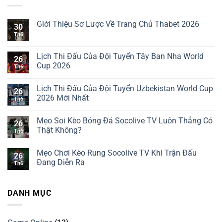
Giới Thiệu Sơ Lược Về Trang Chủ Thabet 2026
30
Th6
Không
có
bình
luận
Lịch Thi Đấu Của Đội Tuyển Tây Ban Nha World
26
ở
Cup 2026
Giới
Th6
Thiệu
Không
Sơ
có
Lược
Lịch Thi Đấu Của Đội Tuyển Uzbekistan World Cup
bình
26
Về
luận
2026 Mới Nhất
Trang
Th6
ở
Chủ
Lịch
Không
Thabet
Thi
có
2026
Mẹo Soi Kèo Bóng Đá Socolive TV Luôn Thắng Có
Đấu
bình
26
Của
luận
Thật Không?
Th6
Đội
ở
Tuyển
Lịch
Không
Tây
Thi
có
Mẹo Chơi Kèo Rung Socolive TV Khi Trận Đấu
Ban
Đấu
bình
26
Nha
Của
luận
Đang Diễn Ra
Th6
World
Đội
ở
Cup
Tuyển
Mẹo
Không
2026
Uzbekistan
Soi
có
World
Kèo
bình
DANH MỤC
Cup
Bóng
luận
2026
Đá
ở
Mới
Socolive
Mẹo
Nhất
TV
Chơi
Luôn
Kèo