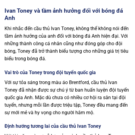
Ivan Toney và tầm ảnh hưởng đối với bóng đá
Anh
Khi nhắc đến cầu thủ Ivan Toney, không thể không nói đến
tầm ảnh hưởng của anh đối với bóng đá Anh hiện đại. Với
những thành công cá nhân cũng như đóng góp cho đội
bóng, Toney đã trở thành biểu tượng cho những giá trị tiêu
biểu trong bóng đá.
Vai trò của Toney trong đội tuyển quốc gia
Với sự tỏa sáng trong màu áo Brentford, cầu thủ Ivan
Toney đã nhận được sự chú ý từ ban huấn luyện đội tuyển
quốc gia Anh. Mặc dù chưa có nhiều cơ hội ra sân tại đội
tuyển, nhưng mỗi lần được triệu tập, Toney đều mang đến
sự mới mẻ và hy vọng cho người hâm mộ.
Định hướng tương lai của cầu thủ Ivan Toney