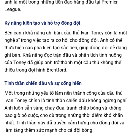
anh là một trong những tiền đạo hàng đầu tại Premier
League.
Kỹ năng kiến tạo và hỗ trợ đồng đội
Bên cạnh khả năng ghi bàn, cầu thủ Ivan Toney còn là một
nghệ sĩ trong việc tạo ra cơ hội cho đồng đội. Anh có thể
thực hiện các pha kiến tạo sắc bén, giúp đồng đội dễ dàng
ghi bàn. Khả năng đọc trận đấu và phân tích tình huống
của Toney đã giúp anh trở thành một cầu thủ không thể
thiếu trong đội hình Brentford.
Tinh thần chiến đấu và sự cống hiến
Một trong những yếu tố làm nên thành công của cầu thủ
Ivan Toney chính là tinh thần chiến đấu không ngừng nghỉ.
Anh luôn sẵn sàng chạy đua, tranh chấp bóng và không
bao giờ bỏ cuộc, cho dù trong những thời điểm khó khăn
nhất. Tinh thần này đã truyền cảm hứng cho đồng đội và
làm tăng thêm sức mạnh cho cả đội bóng.