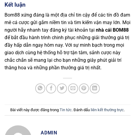
Kết luận
Bom88 xứng đáng là một địa chỉ tin cậy để các tín đồ đam
mê cá cược gửi gắm niềm tin và tìm kiếm vận may lớn. Mọi
người hãy nhanh tay đăng ký tài khoản tại
nhà cái BOM88
để bắt đầu hành trình chinh phục những giải thưởng giá trị
đầy hấp dẫn ngay hôm nay. Với sự minh bạch trong mọi
giao dịch cùng hệ thống hỗ trợ tận tâm, sảnh cược này
chắc chắn sẽ mang lại cho bạn những giây phút giải trí
thăng hoa và những phần thưởng giá trị nhất.
Bài viết này được đăng trong
Tin tức
. Đánh dấu
liên kết thường trực
.
ADMIN