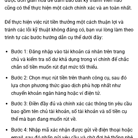
được đơn giản hóa để đảm bảo bất kỳ thành viên nào
cũng có thể thực hiện một cách chính xác và an toàn nhất.
Để thực hiện việc rút tiền thưởng một cách thuận lợi và
tránh các lỗi kỹ thuật không đáng có, bạn vui lòng làm theo
trình tự các bước hướng dẫn cụ thể dưới đây:
Bước 1: Đăng nhập vào tài khoản cá nhân trên trang
chủ và kiểm tra số dư khả dụng trong ví chính để chắc
chắn số tiền muốn rút đạt mức tối thiểu.
Bước 2: Chọn mục rút tiền trên thanh công cụ, sau đó
lựa chọn phương thức giao dịch phù hợp nhất như
chuyển khoản ngân hàng hoặc ví điện tử.
Bước 3: Điền đầy đủ và chính xác các thông tin yêu cầu
bao gồm tên chủ tài khoản, số tài khoản và số tiền cụ
thể mà bạn đang muốn rút về.
Bước 4: Nhập mã xác nhận được gửi về điện thoại hoặc
email, sau đó nhấn gửi yêu cầu và chờ đợi hệ thống phê