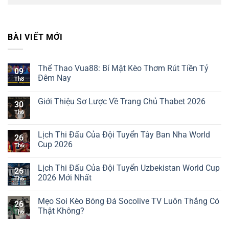
BÀI VIẾT MỚI
Thể Thao Vua88: Bí Mật Kèo Thơm Rút Tiền Tỷ
09
Đêm Nay
Th8
Không
có
Giới Thiệu Sơ Lược Về Trang Chủ Thabet 2026
bình
30
luận
Th6
Không
ở
có
Thể
bình
Thao
luận
Lịch Thi Đấu Của Đội Tuyển Tây Ban Nha World
Vua88:
26
ở
Bí
Cup 2026
Giới
Th6
Mật
Thiệu
Kèo
Không
Sơ
Thơm
có
Lược
Lịch Thi Đấu Của Đội Tuyển Uzbekistan World Cup
Rút
bình
26
Về
Tiền
luận
2026 Mới Nhất
Trang
Th6
Tỷ
ở
Chủ
Đêm
Lịch
Không
Thabet
Nay
Thi
có
2026
Mẹo Soi Kèo Bóng Đá Socolive TV Luôn Thắng Có
Đấu
bình
26
Của
luận
Thật Không?
Th6
Đội
ở
Tuyển
Lịch
Không
Tây
Thi
có