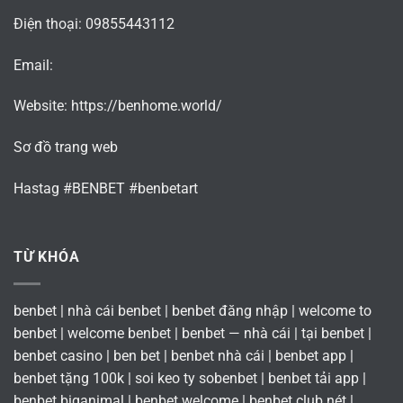
Điện thoại: 09855443112
Email:
Website:
https://benhome.world/
Sơ đồ trang web
Hastag #BENBET #benbetart
TỪ KHÓA
benbet | nhà cái benbet | benbet đăng nhập | welcome to
benbet | welcome benbet | benbet — nhà cái | tại benbet |
benbet casino | ben bet | benbet nhà cái | benbet app |
benbet tặng 100k | soi keo ty sobenbet | benbet tải app |
benbet biganimal | benbet welcome | benbet club nét |