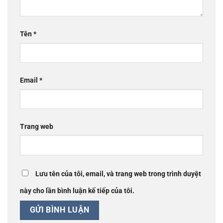
Tên
*
Email
*
Trang web
Lưu tên của tôi, email, và trang web trong trình duyệt
này cho lần bình luận kế tiếp của tôi.