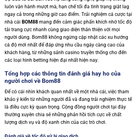
luôn vận hành mượt mà, hạn chế tối đa tình trạng giật lag
ngay cả trong những giờ cao điểm. Trải nghiệm cá cược tại
nhà cái
BOM88
mang đến cảm giác phấn khích nhờ tốc độ
tải trang cực nhanh cùng giao diện thân thiện với mọi
người dùng. Bom88 không ngừng cập nhật các xu hướng
cá độ mới nhất để đáp ứng nhu cầu ngày càng cao của
khách hàng, từ những sảnh casino truyền thống cho đến
các loại hình betting hiện đại nhất hiện nay.
Tổng hợp các thông tin đánh giá hay ho của
người chơi về Bom88
Để có cái nhìn khách quan nhất về một nhà cái, việc tham
khảo ý kiến từ những người đã và đang trải nghiệm thực tế
là điều cực kỳ quan trọng. Cộng đồng người chơi tại đây
thường xuyên chia sẻ những phản hồi tích cực về chất
lượng dịch vụ và độ xanh chín của các trò chơi.
Đánh giá về tốc độ xử lý giao dịch