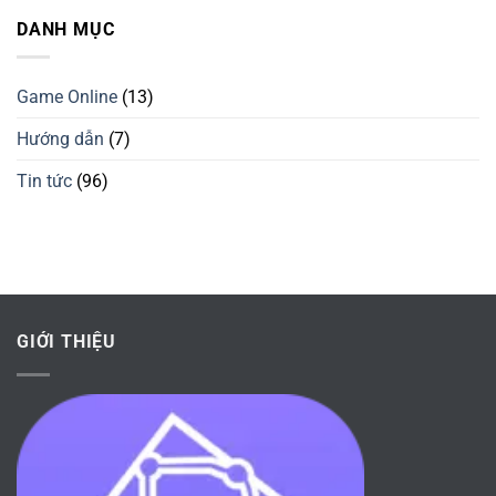
Ban
Đấu
bình
DANH MỤC
Nha
Của
luận
World
Đội
ở
Cup
Tuyển
Mẹo
2026
Uzbekistan
Soi
World
Kèo
Game Online
(13)
Cup
Bóng
2026
Đá
Mới
Socolive
Hướng dẫn
(7)
Nhất
TV
Luôn
Thắng
Tin tức
(96)
Có
Thật
Không?
GIỚI THIỆU