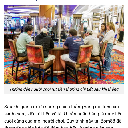
Hướng dẫn người chơi rút tiền thưởng chi tiết sau khi thắng
Sau khi giành được những chiến thắng vang dội trên các
sảnh cược, việc rút tiền về tài khoản ngân hàng là mục tiêu
cuối cùng của mọi người chơi. Quy trình này tại Bom88 đã