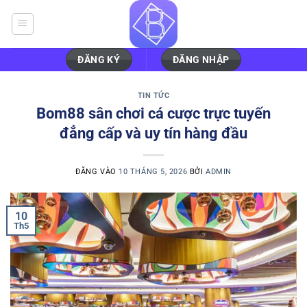
Bỏ
qua
nội
dung
ĐĂNG KÝ
ĐĂNG NHẬP
TIN TỨC
Bom88 sân chơi cá cược trực tuyến
đẳng cấp và uy tín hàng đầu
ĐĂNG VÀO
10 THÁNG 5, 2026
BỞI
ADMIN
10
Th5