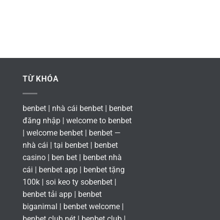
TỪ KHÓA
benbet | nhà cái benbet | benbet
đăng nhập | welcome to benbet
| welcome benbet | benbet —
nhà cái | tại benbet | benbet
casino | ben bet | benbet nhà
cái | benbet app | benbet tặng
100k | soi keo ty sobenbet |
benbet tải app | benbet
biganimal | benbet welcome |
benbet club nét | benbet club |