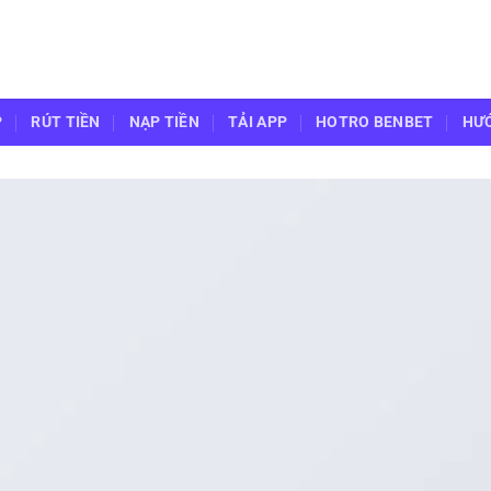
P
RÚT TIỀN
NẠP TIỀN
TẢI APP
HOTRO BENBET
HƯ