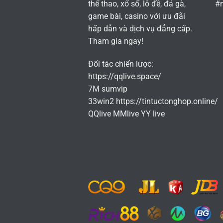
#
thể thao, xổ số, lô đề, đá gà,
game bài, casino với ưu đãi
hấp dẫn và dịch vụ đẳng cấp.
Tham gia ngay!
Đối tác chiến lược:
https://qqlive.space/
7M
sumvip
33win2
https://tintuctonghop.online/
QQlive
MMlive
YY live