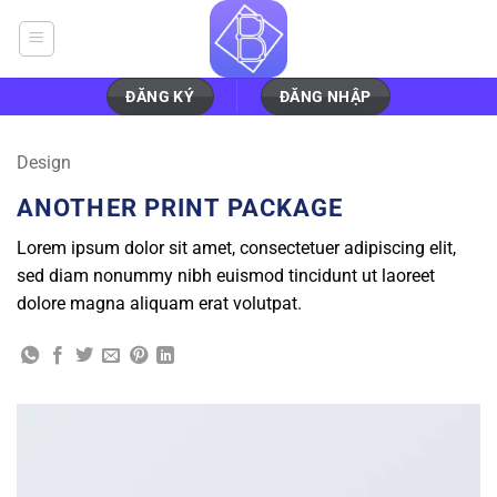
Bỏ
qua
nội
dung
ĐĂNG KÝ
ĐĂNG NHẬP
Design
ANOTHER PRINT PACKAGE
Lorem ipsum dolor sit amet, consectetuer adipiscing elit,
sed diam nonummy nibh euismod tincidunt ut laoreet
dolore magna aliquam erat volutpat.