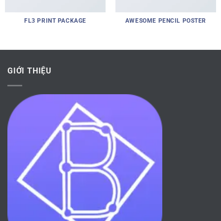
FL3 PRINT PACKAGE
AWESOME PENCIL POSTER
GIỚI THIỆU